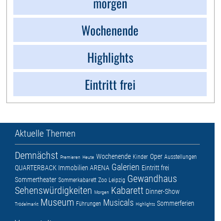
morgen
Wochenende
Highlights
Eintritt frei
Aktuelle Themen
Demnächst
Wochenende
Oper
Kinder
Ausstellungen
Premieren
Heute
Galerien
QUARTERBACK Immobilien ARENA
Eintritt frei
Gewandhaus
Sommertheater
Sommerkabarett
Zoo Leipzig
Sehenswürdigkeiten
Kabarett
Dinner-Show
Morgen
Museum
Musicals
Sommerferien
Führungen
Trödelmarkt
Highlights