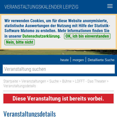
VERANSTALTUNGSKALENDER LEIPZIG
Wir verwenden Cookies, um für diese Website anonymisierte,
statistische Auswertungen der Nutzung mit Hilfe der Statistik-
Software Matomo zu erstellen. Mehr Informationen finden Sie
in unserer
Datenschutzerklärung
.
OK, ich bin einverstanden
Nein, bitte nicht
|
|
heute
morgen
Detaillierte Suche
Startseite
>
Veranstaltungen
>
Suche
>
Bühne
>
LOFFT - Das Theater
>
Veranstaltungsdetails
Diese Veranstaltung ist bereits vorbei.
Veranstaltungsdetails