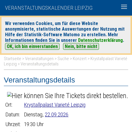
VERANSTALTUNGSKALENDER LEIPZIG
Wir verwenden Cookies, um für diese Website
anonymisierte, statistische Auswertungen der Nutzung mit
|
|
Hilfe der Statistik-Software Matomo zu erstellen. Mehr
heute
morgen
Detaillierte Suche
Informationen finden Sie in unserer
Datenschutzerklärung
.
OK, ich bin einverstanden
Nein, bitte nicht
Startseite
>
Veranstaltungen
>
Suche
>
Konzert
>
Krystallpalast Varieté
Leipzig
> Veranstaltungsdetails
Veranstaltungsdetails
Ort:
Krystallpalast Varieté Leipzig
Datum:
Dienstag,
22.09.2026
Uhrzeit:
19:30 Uhr