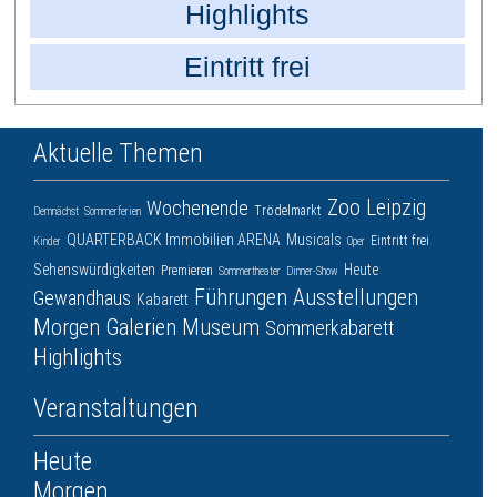
Highlights
Eintritt frei
Aktuelle Themen
Zoo Leipzig
Wochenende
Trödelmarkt
Demnächst
Sommerferien
QUARTERBACK Immobilien ARENA
Musicals
Eintritt frei
Kinder
Oper
Sehenswürdigkeiten
Heute
Premieren
Sommertheater
Dinner-Show
Führungen
Ausstellungen
Gewandhaus
Kabarett
Morgen
Galerien
Museum
Sommerkabarett
Highlights
Veranstaltungen
Heute
Morgen