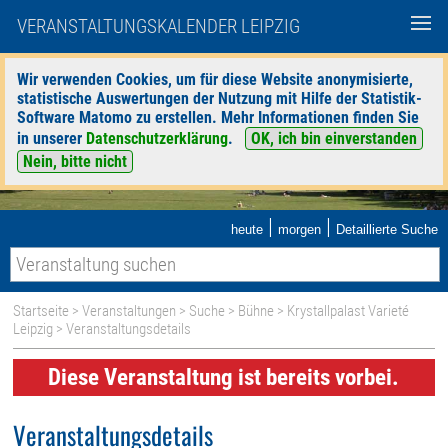
VERANSTALTUNGSKALENDER LEIPZIG
Wir verwenden Cookies, um für diese Website anonymisierte,
statistische Auswertungen der Nutzung mit Hilfe der Statistik-
Software Matomo zu erstellen. Mehr Informationen finden Sie
in unserer
Datenschutzerklärung
.
OK, ich bin einverstanden
Nein, bitte nicht
|
|
heute
morgen
Detaillierte Suche
Startseite
>
Veranstaltungen
>
Suche
>
Bühne
>
Krystallpalast Varieté
Leipzig
> Veranstaltungsdetails
Diese Veranstaltung ist bereits vorbei.
Veranstaltungsdetails