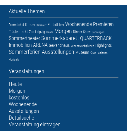
Aktuelle Themen
Wochenende
Premieren
Kinder
Eintritt frei
Demnächst
Kabarett
Morgen
Trödelmarkt
Zoo Leipzig
Dinner-Show
Heute
Führungen
Sommerkabarett
Sommertheater
QUARTERBACK
Immobilien ARENA
Gewandhaus
Highlights
Sehenswürdigkeiten
Sommerferien
Ausstellungen
Museum
Oper
Galerien
Musicals
Veranstaltungen
Heute
Morgen
kostenlos
Wochenende
Ausstellungen
Detailsuche
Veranstaltung eintragen