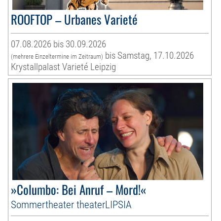
ROOFTOP – Urbanes Varieté
07.08.2026 bis 30.09.2026
bis Samstag, 17.10.2026
(mehrere Einzeltermine im Zeitraum)
Krystallpalast Varieté Leipzig
»Columbo: Bei Anruf – Mord!«
Sommertheater theaterLIPSIA