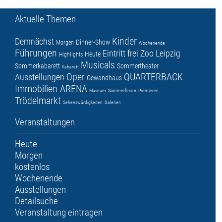
Aktuelle Themen
Kinder
Demnächst
Dinner-Show
Morgen
Wochenende
Führungen
Eintritt frei
Zoo Leipzig
Heute
Highlights
Musicals
Sommerkabarett
Sommertheater
Kabarett
Oper
QUARTERBACK
Ausstellungen
Gewandhaus
Immobilien ARENA
Museum
Sommerferien
Premieren
Trödelmarkt
Sehenswürdigkeiten
Galerien
Veranstaltungen
Heute
Morgen
kostenlos
Wochenende
Ausstellungen
Detailsuche
Veranstaltung eintragen