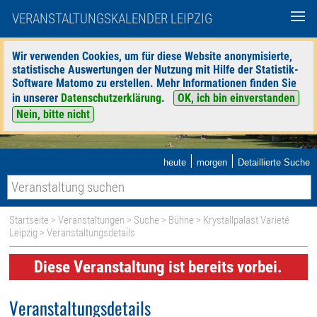
VERANSTALTUNGSKALENDER LEIPZIG
Wir verwenden Cookies, um für diese Website anonymisierte,
statistische Auswertungen der Nutzung mit Hilfe der Statistik-
Software Matomo zu erstellen. Mehr Informationen finden Sie
in unserer
Datenschutzerklärung
.
OK, ich bin einverstanden
Nein, bitte nicht
|
|
heute
morgen
Detaillierte Suche
Startseite
>
Veranstaltungen
>
Suche
>
Bühne
>
Krystallpalast Varieté
Leipzig
> Veranstaltungsdetails
Diese Veranstaltung ist bereits vorbei.
Veranstaltungsdetails