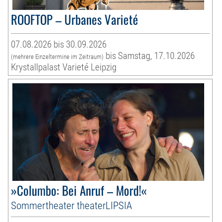
ROOFTOP – Urbanes Varieté
07.08.2026 bis 30.09.2026
bis Samstag, 17.10.2026
(mehrere Einzeltermine im Zeitraum)
Krystallpalast Varieté Leipzig
»Columbo: Bei Anruf – Mord!«
Sommertheater theaterLIPSIA