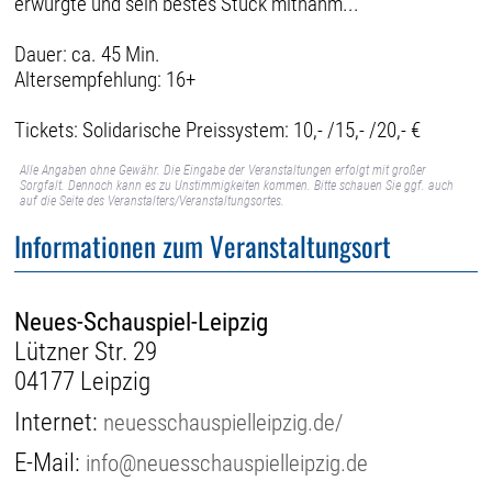
erwürgte und sein bestes Stück mitnahm...
Dauer: ca. 45 Min.
Altersempfehlung: 16+
Tickets: Solidarische Preissystem: 10,- /15,- /20,- €
Alle Angaben ohne Gewähr. Die Eingabe der Veranstaltungen erfolgt mit großer
Sorgfalt. Dennoch kann es zu Unstimmigkeiten kommen. Bitte schauen Sie ggf. auch
auf die Seite des Veranstalters/Veranstaltungsortes.
Informationen zum Veranstaltungsort
Neues-Schauspiel-Leipzig
Lützner Str. 29
04177 Leipzig
Internet:
neuesschauspielleipzig.de/
E-Mail:
info@neuesschauspielleipzig.de