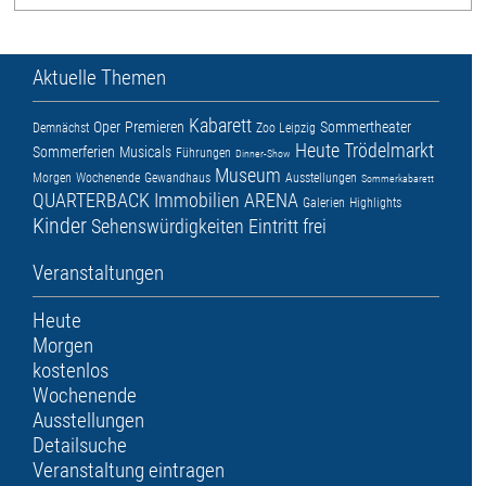
Aktuelle Themen
Kabarett
Oper
Premieren
Sommertheater
Demnächst
Zoo Leipzig
Heute
Trödelmarkt
Sommerferien
Musicals
Führungen
Dinner-Show
Museum
Morgen
Wochenende
Gewandhaus
Ausstellungen
Sommerkabarett
QUARTERBACK Immobilien ARENA
Galerien
Highlights
Kinder
Sehenswürdigkeiten
Eintritt frei
Veranstaltungen
Heute
Morgen
kostenlos
Wochenende
Ausstellungen
Detailsuche
Veranstaltung eintragen