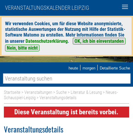
VERANSTALTUNGSKALENDER LEIPZIG
Wir verwenden Cookies, um für diese Website anonymisierte,
statistische Auswertungen der Nutzung mit Hilfe der Statistik-
Software Matomo zu erstellen. Mehr Informationen finden Sie
in unserer
Datenschutzerklärung
.
OK, ich bin einverstanden
Nein, bitte nicht
|
|
heute
morgen
Detaillierte Suche
Startseite
>
Veranstaltungen
>
Suche
>
Literatur & Lesung
>
Neues-
Schauspiel-Leipzig
> Veranstaltungsdetails
Diese Veranstaltung ist bereits vorbei.
Veranstaltungsdetails