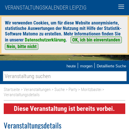
VERANSTALTUNGSKALENDER LEIPZIG
Wir verwenden Cookies, um für diese Website anonymisierte,
statistische Auswertungen der Nutzung mit Hilfe der Statistik-
Software Matomo zu erstellen. Mehr Informationen finden Sie
in unserer
Datenschutzerklärung
.
OK, ich bin einverstanden
Nein, bitte nicht
|
|
heute
morgen
Detaillierte Suche
Startseite
>
Veranstaltungen
>
Suche
>
Party
>
Moritzbastei
>
Veranstaltungsdetails
Diese Veranstaltung ist bereits vorbei.
Veranstaltungsdetails