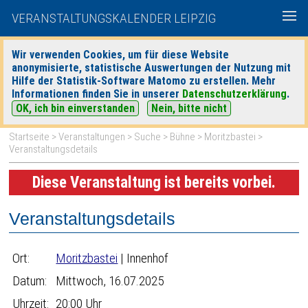
VERANSTALTUNGSKALENDER LEIPZIG
Wir verwenden Cookies, um für diese Website
anonymisierte, statistische Auswertungen der Nutzung mit
|
|
Hilfe der Statistik-Software Matomo zu erstellen. Mehr
heute
morgen
Detaillierte Suche
Informationen finden Sie in unserer
Datenschutzerklärung
.
OK, ich bin einverstanden
Nein, bitte nicht
Startseite
>
Veranstaltungen
>
Suche
>
Bühne
>
Moritzbastei
>
Veranstaltungsdetails
Diese Veranstaltung ist bereits vorbei.
Veranstaltungsdetails
Ort:
Moritzbastei
| Innenhof
Datum:
Mittwoch, 16.07.2025
Uhrzeit:
20:00 Uhr