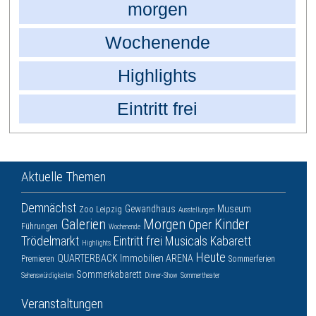
morgen
Wochenende
Highlights
Eintritt frei
Aktuelle Themen
Demnächst
Gewandhaus
Museum
Zoo Leipzig
Ausstellungen
Galerien
Morgen
Kinder
Oper
Führungen
Wochenende
Trödelmarkt
Eintritt frei
Musicals
Kabarett
Highlights
Heute
QUARTERBACK Immobilien ARENA
Premieren
Sommerferien
Sommerkabarett
Sehenswürdigkeiten
Dinner-Show
Sommertheater
Veranstaltungen