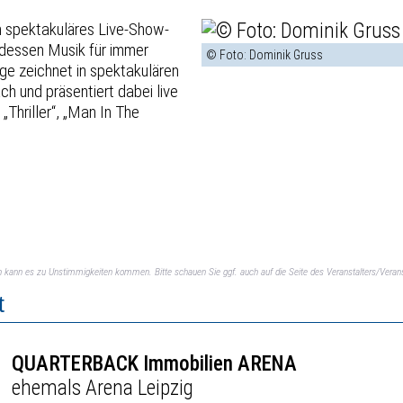
in spektakuläres Live-Show-
, dessen Musik für immer
© Foto: Dominik Gruss
e zeichnet in spektakulären
ch und präsentiert dabei live
 „Thriller“, „Man In The
ch kann es zu Unstimmigkeiten kommen. Bitte schauen Sie ggf. auch auf die Seite des Veranstalters/Verans
t
QUARTERBACK Immobilien ARENA
ehemals Arena Leipzig