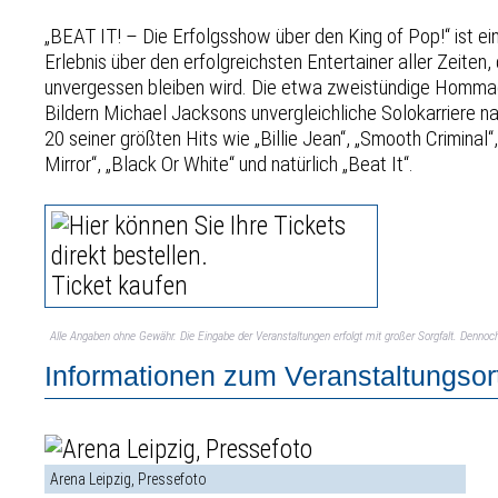
„BEAT IT! – Die Erfolgsshow über den King of Pop!“ ist e
Erlebnis über den erfolgreichsten Entertainer aller Zeiten
unvergessen bleiben wird. Die etwa zweistündige Hommag
Bildern Michael Jacksons unvergleichliche Solokarriere na
20 seiner größten Hits wie „Billie Jean“, „Smooth Criminal“,
Mirror“, „Black Or White“ und natürlich „Beat It“.
Ticket kaufen
Alle Angaben ohne Gewähr. Die Eingabe der Veranstaltungen erfolgt mit großer Sorgfalt. Denno
Informationen zum Veranstaltungsor
Arena Leipzig, Pressefoto