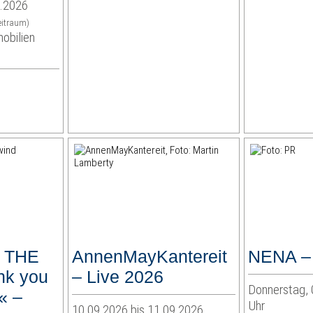
2.2026
eitraum)
bilien
 THE
AnnenMayKantereit
NENA – 
k you
– Live 2026
Donnerstag, 
« –
Uhr
10.09.2026 bis 11.09.2026