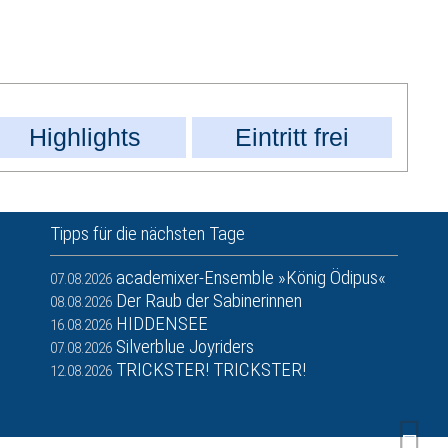
Highlights
Eintritt frei
Tipps für die nächsten Tage
academixer-Ensemble »König Ödipus«
07.08.2026
Der Raub der Sabinerinnen
08.08.2026
HIDDENSEE
16.08.2026
Silverblue Joyriders
07.08.2026
TRICKSTER! TRICKSTER!
12.08.2026