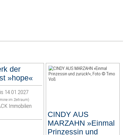
rk der
st »hope«
is 14.01.2027
rmine im Zeitraum)
K Immobilien
CINDY AUS
MARZAHN »Einmal
Prinzessin und