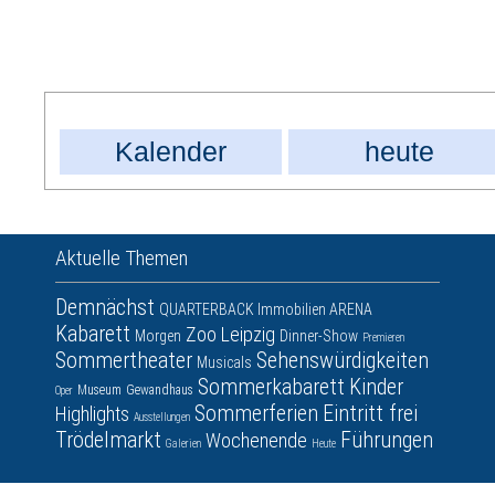
Kalender
heute
Aktuelle Themen
Demnächst
QUARTERBACK Immobilien ARENA
Kabarett
Zoo Leipzig
Morgen
Dinner-Show
Premieren
Sommertheater
Sehenswürdigkeiten
Musicals
Sommerkabarett
Kinder
Museum
Gewandhaus
Oper
Sommerferien
Eintritt frei
Highlights
Ausstellungen
Trödelmarkt
Führungen
Wochenende
Galerien
Heute