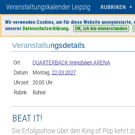
Veranstaltungskalender Leipzig
RUBRIKEN
Wir verwenden Cookies, um für diese Website anonymisierte, s
unserer
Datenschutzerklärung
.
OK, ich bin einverstanden
Startseite
>
Veranstaltungen
>
Suche
>
Bühne
>
QUARTERBACK Immob
Veranstaltungsdetails
Ort:
QUARTERBACK Immobilien ARENA
Datum:
Montag,
22.03.2027
Uhrzeit:
20:00 Uhr
Rubrik:
Bühne
BEAT IT!
Die Erfolgsshow über den King of Pop kehrt z