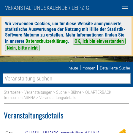
VERANSTALTUNGSKALENDER LEIPZIG
Wir verwenden Cookies, um für diese Website anonymisierte,
statistische Auswertungen der Nutzung mit Hilfe der Statistik-
Software Matomo zu erstellen. Mehr Informationen finden Sie
in unserer
Datenschutzerklärung
.
OK, ich bin einverstanden
Nein, bitte nicht
|
|
heute
morgen
Detaillierte Suche
Startseite
>
Veranstaltungen
>
Suche
>
Bühne
>
QUARTERBACK
Immobilien ARENA
> Veranstaltungsdetails
Veranstaltungsdetails