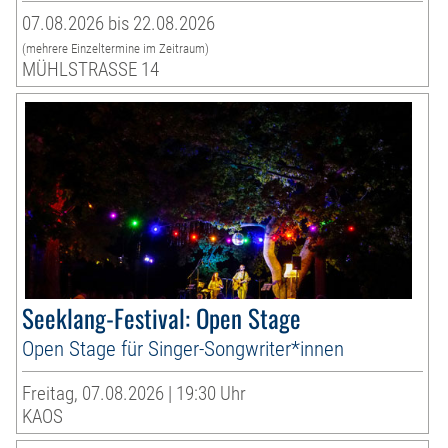
07.08.2026 bis 22.08.2026
(mehrere Einzeltermine im Zeitraum)
MÜHLSTRASSE 14
Seeklang-Festival: Open Stage
Open Stage für Singer-Songwriter*innen
Freitag, 07.08.2026 | 19:30 Uhr
KAOS