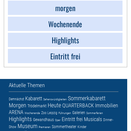
morgen
Wochenende
Highlights
Eintritt frei
Aktuelle Themen
Sommerkabarett
Kabarett
Demnächst
Sehenswürdigkeiten
Morgen
Heute
QUARTERBACK Immobilien
Trödelmarkt
ARENA
Galerien
Zoo Leipzig
Wochenende
Führungen
Sommerferien
Highlights
Eintritt frei
Musicals
Gewandhaus
Dinner-
Oper
Museum
Sommertheater
Show
Kinder
Premieren