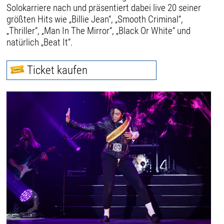
Solokarriere nach und präsentiert dabei live 20 seiner
größten Hits wie „Billie Jean“, „Smooth Criminal“,
„Thriller“, „Man In The Mirror“, „Black Or White“ und
natürlich „Beat It“.
Ticket kaufen