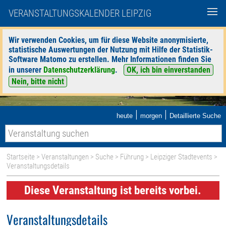
VERANSTALTUNGSKALENDER LEIPZIG
Wir verwenden Cookies, um für diese Website anonymisierte,
statistische Auswertungen der Nutzung mit Hilfe der Statistik-
Software Matomo zu erstellen. Mehr Informationen finden Sie
in unserer
Datenschutzerklärung
.
OK, ich bin einverstanden
Nein, bitte nicht
|
|
heute
morgen
Detaillierte Suche
Startseite
>
Veranstaltungen
>
Suche
>
Führung
>
Leipziger Stadtevents
>
Veranstaltungsdetails
Diese Veranstaltung ist bereits vorbei.
Veranstaltungsdetails