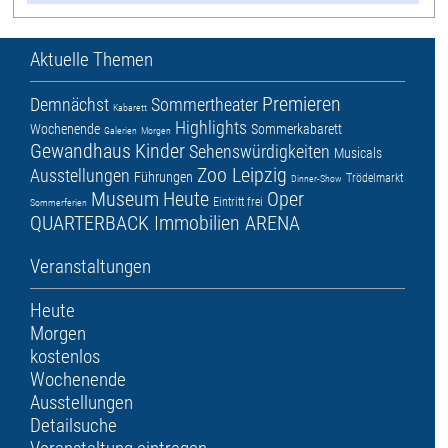
Aktuelle Themen
Premieren
Demnächst
Sommertheater
Kabarett
Highlights
Wochenende
Sommerkabarett
Galerien
Morgen
Gewandhaus
Kinder
Sehenswürdigkeiten
Musicals
Zoo Leipzig
Ausstellungen
Führungen
Trödelmarkt
Dinner-Show
Museum
Heute
Oper
Eintritt frei
Sommerferien
QUARTERBACK Immobilien ARENA
Veranstaltungen
Heute
Morgen
kostenlos
Wochenende
Ausstellungen
Detailsuche