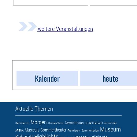
weitere Veranstaltungen
Kalender
heute
Aktuelle Themen
Morgen
Gewandhaus
Demnächst
Dinner-Show
QUARTERBACK Immobilien
Museum
Musicals
Sommertheater
ARENA
Premieren
Sommerferien
Highlights
Kabarett