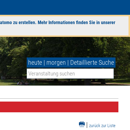
atomo zu erstellen. Mehr Informationen finden Sie in unserer
heute
|
morgen
|
Detaillierte Suche
|
zurück zur Liste