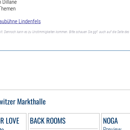
 Dillane
e Themen
aubühne Lindenfels
lt. Dennoch kann es zu Unstimmigkeiten kommen. Bitte schauen Sie ggf. auch auf die Seite des 
witzer Markthalle
OR LOVE
BACK ROOMS
NOGA
Preview