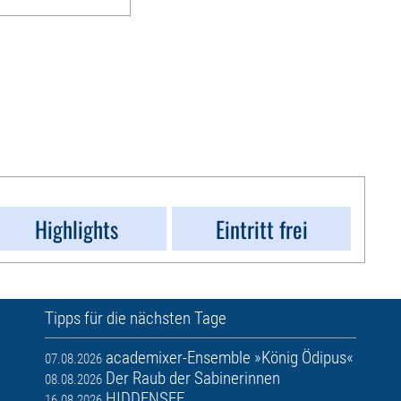
Highlights
Eintritt frei
Tipps für die nächsten Tage
academixer-Ensemble »König Ödipus«
07.08.2026
Der Raub der Sabinerinnen
08.08.2026
HIDDENSEE
16.08.2026