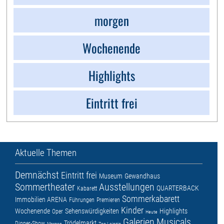
morgen
Wochenende
Highlights
Eintritt frei
Aktuelle Themen
Demnächst
Eintritt frei
Museum
Gewandhaus
Sommertheater
Ausstellungen
QUARTERBACK
Kabarett
Sommerkabarett
Immobilien ARENA
Führungen
Premieren
Kinder
Wochenende
Sehenswürdigkeiten
Highlights
Oper
Heute
Galerien
Musicals
Trödelmarkt
Dinner-Show
Morgen
Zoo Leipzig