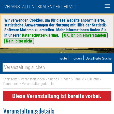
VERANSTALTUNGSKALENDER LEIPZIG
Wir verwenden Cookies, um für diese Website anonymisierte,
statistische Auswertungen der Nutzung mit Hilfe der Statistik-
Software Matomo zu erstellen. Mehr Informationen finden Sie
in unserer
Datenschutzerklärung
.
OK, ich bin einverstanden
Nein, bitte nicht
|
|
heute
morgen
Detaillierte Suche
Startseite
>
Veranstaltungen
>
Suche
>
Kinder & Familie
>
Bibliothek
Paunsdorf
> Veranstaltungsdetails
Diese Veranstaltung ist bereits vorbei.
Veranstaltungsdetails