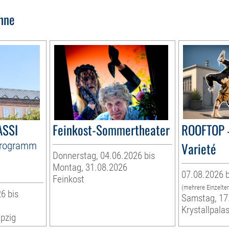
hne
ASSI
Feinkost-Sommertheater
ROOFTOP 
Programm
Varieté
Donnerstag, 04.06.2026 bis
Montag, 31.08.2026
07.08.2026 b
Feinkost
(mehrere Einzelte
6 bis
Samstag, 17
Krystallpalas
pzig