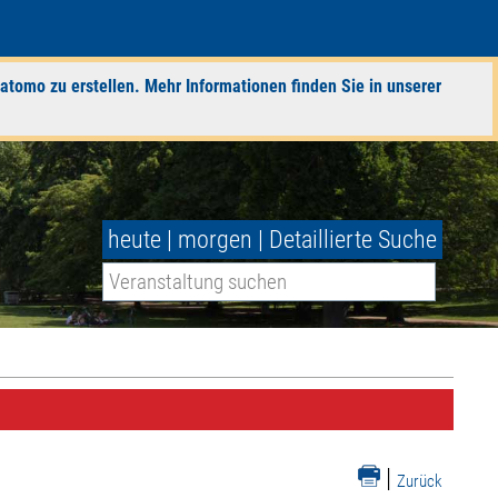
atomo zu erstellen. Mehr Informationen finden Sie in unserer
heute
|
morgen
|
Detaillierte Suche
|
Zurück