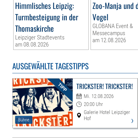
Himmlisches Leipzig:
Zoo-Manja und d
Turmbesteigung in der
Vogel
Thomaskirche
GLOBANA Event &
Messecampus
Leipziger Stadtevents
am 12.08.2026
am 08.08.2026
AUSGEWÄHLTE TAGESTIPPS
TRICKSTER! TRICKSTER!
Mi. 12.08.2026
20:00 Uhr
Galerie Hotel Leipziger
›
Hof
Bühne