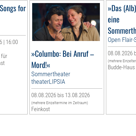
Songs for
»Das (Alb
eine
Sommerth
Open Flair
 | 16:00
»Columbo: Bei Anruf –
08.08.2026 b
 für
(mehrere Einzelte
Mord!«
nst
Budde-Haus
Sommertheater
theaterLIPSIA
08.08.2026 bis 13.08.2026
(mehrere Einzeltermine im Zeitraum)
Feinkost