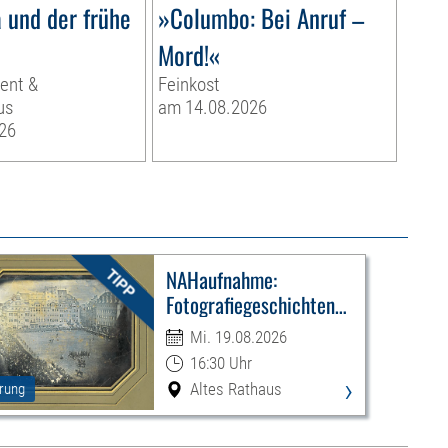
 und der frühe
»Columbo: Bei Anruf –
Mord!«
ent &
Feinkost
us
am 14.08.2026
26
NAHaufnahme:
Fotografiegeschichten
Leipzigs
Mi. 19.08.2026
16:30 Uhr
›
Altes Rathaus
rung