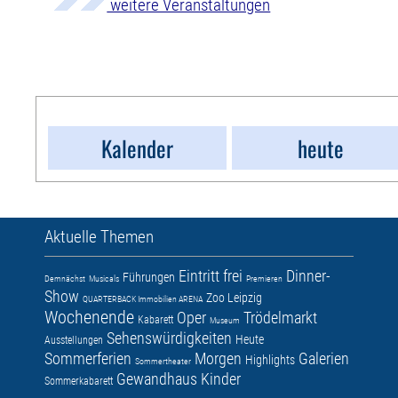
weitere Veranstaltungen
Kalender
heute
Aktuelle Themen
Eintritt frei
Dinner-
Führungen
Demnächst
Musicals
Premieren
Show
Zoo Leipzig
QUARTERBACK Immobilien ARENA
Wochenende
Oper
Trödelmarkt
Kabarett
Museum
Sehenswürdigkeiten
Heute
Ausstellungen
Sommerferien
Morgen
Galerien
Highlights
Sommertheater
Gewandhaus
Kinder
Sommerkabarett