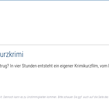
urzkrimi
rug? In vier Stunden entsteht ein eigener Krimikurzfilm, vom
lt. Dennoch kann es zu Unstimmigkeiten kommen. Bitte schauen Sie ggf. auch auf die Seite des 