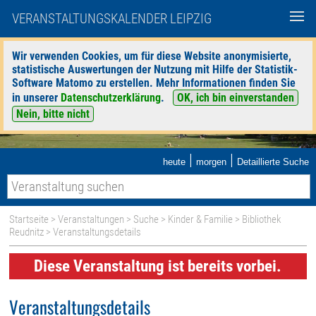
VERANSTALTUNGSKALENDER LEIPZIG
Wir verwenden Cookies, um für diese Website anonymisierte,
statistische Auswertungen der Nutzung mit Hilfe der Statistik-
Software Matomo zu erstellen. Mehr Informationen finden Sie
in unserer
Datenschutzerklärung
.
OK, ich bin einverstanden
Nein, bitte nicht
|
|
heute
morgen
Detaillierte Suche
Startseite
>
Veranstaltungen
>
Suche
>
Kinder & Familie
>
Bibliothek
Reudnitz
> Veranstaltungsdetails
Diese Veranstaltung ist bereits vorbei.
Veranstaltungsdetails