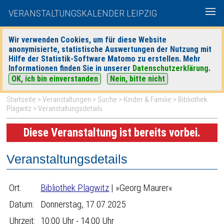
VERANSTALTUNGSKALENDER LEIPZIG
Wir verwenden Cookies, um für diese Website
anonymisierte, statistische Auswertungen der Nutzung mit
|
|
Hilfe der Statistik-Software Matomo zu erstellen. Mehr
heute
morgen
Detaillierte Suche
Informationen finden Sie in unserer
Datenschutzerklärung
.
OK, ich bin einverstanden
Nein, bitte nicht
Startseite
>
Veranstaltungen
>
Suche
>
Kinder & Familie
>
Bibliothek
Plagwitz
> Veranstaltungsdetails
Diese Veranstaltung ist bereits vorbei.
Veranstaltungsdetails
Ort:
Bibliothek Plagwitz
| »Georg Maurer«
Datum:
Donnerstag, 17.07.2025
Uhrzeit:
10:00 Uhr - 14:00 Uhr