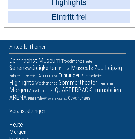
Highlights
Eintritt frei
Aktuelle Themen
Demnächst
Museum
Trödelmarkt
Heute
Sehenswürdigkeiten
Musicals
Zoo Leipzig
Kinder
Führungen
Galerien
Kabarett
Sommerferien
Eintritt frei
Oper
Highlights
Sommertheater
Wochenende
Premieren
Morgen
QUARTERBACK Immobilien
Ausstellungen
ARENA
Gewandhaus
Dinner-Show
Sommerkabarett
Veranstaltungen
Heute
Morgen
kostenlos