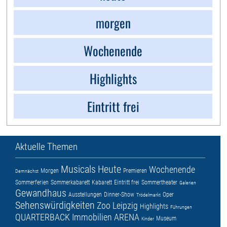
morgen
Wochenende
Highlights
Eintritt frei
Aktuelle Themen
Musicals
Heute
Wochenende
Morgen
Premieren
Demnächst
Sommerferien
Sommerkabarett
Kabarett
Eintritt frei
Sommertheater
Galerien
Gewandhaus
Ausstellungen
Dinner-Show
Oper
Trödelmarkt
Sehenswürdigkeiten
Zoo Leipzig
Highlights
Führungen
QUARTERBACK Immobilien ARENA
Museum
Kinder