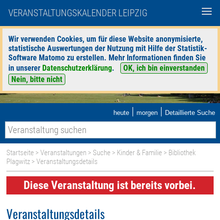
VERANSTALTUNGSKALENDER LEIPZIG
Wir verwenden Cookies, um für diese Website anonymisierte,
statistische Auswertungen der Nutzung mit Hilfe der Statistik-
Software Matomo zu erstellen. Mehr Informationen finden Sie
in unserer
Datenschutzerklärung
.
OK, ich bin einverstanden
Nein, bitte nicht
|
|
heute
morgen
Detaillierte Suche
Startseite
>
Veranstaltungen
>
Suche
>
Kinder & Familie
>
Bibliothek
Plagwitz
> Veranstaltungsdetails
Diese Veranstaltung ist bereits vorbei.
Veranstaltungsdetails