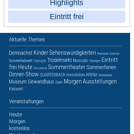
Highlights
Eintritt frei
Aktuelle Themen
Kinder
Sehenswürdigkeiten
Demnächst
Premieren
Galerien
Eintritt
Trödelmarkt
Musicals
Sommerkabarett
Highlights
Führungen
frei
Heute
Sommertheater
Sommerferien
Zoo Leipzig
Dinner-Show
QUARTERBACK Immobilien ARENA
Wochenende
Morgen
Ausstellungen
Museum
Gewandhaus
Oper
Kabarett
Veranstaltungen
Heute
Morgen
kostenlos