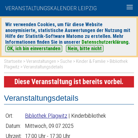
VERANSTALTUNGSKALENDER LEIPZIG
Wir verwenden Cookies, um für diese Website
anonymisierte, statistische Auswertungen der Nutzung mit
|
|
Hilfe der Statistik-Software Matomo zu erstellen. Mehr
heute
morgen
Detaillierte Suche
Informationen finden Sie in unserer
Datenschutzerklärung
.
OK, ich bin einverstanden
Nein, bitte nicht
Startseite
>
Veranstaltungen
>
Suche
>
Kinder & Familie
>
Bibliothek
Plagwitz
> Veranstaltungsdetails
Diese Veranstaltung ist bereits vorbei.
Veranstaltungsdetails
Ort:
Bibliothek Plagwitz
| Kinderbibliothek
Datum:
Mittwoch, 09.07.2025
Uhrzeit:
17:00 Uhr - 17:30 Uhr