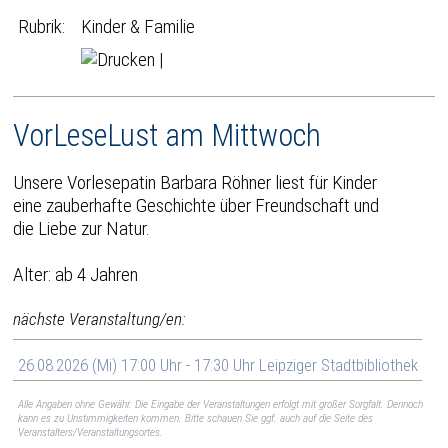
Rubrik:
Kinder & Familie
|
VorLeseLust am Mittwoch
Unsere Vorlesepatin Barbara Röhner liest für Kinder
eine zauberhafte Geschichte über Freundschaft und
die Liebe zur Natur.
Alter: ab 4 Jahren
nächste Veranstaltung/en:
26.08.2026 (Mi) 17:00 Uhr - 17:30 Uhr Leipziger Stadtbibliothek
Alle Angaben ohne Gewähr. Die Eingabe der Veranstaltungen erfolgt mit großer Sorgfalt. Dennoch
kann es zu Unstimmigkeiten kommen. Bitte schauen Sie ggf. auch auf die Seite des
Veranstalters/Veranstaltungsortes.