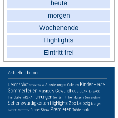
heute
morgen
Wochenende
Highlights
Eintritt frei
Aktuelle Themen
Kinder
Demnächst
Heute
Ausstellungen
Galerien
Sommertheater
Sommerferien
Musicals
Gewandhaus
QUARTERBACK
Führungen
Immobilien ARENA
Eintritt frei
Museum
Oper
Sommerkabarett
Sehenswürdigkeiten
Highlights
Zoo Leipzig
Morgen
Premieren
Dinner-Show
Trödelmarkt
Kabarett
Wochenende