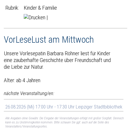
Rubrik:
Kinder & Familie
|
VorLeseLust am Mittwoch
Unsere Vorlesepatin Barbara Röhner liest für Kinder
eine zauberhafte Geschichte über Freundschaft und
die Liebe zur Natur.
Alter: ab 4 Jahren
nächste Veranstaltung/en:
26.08.2026 (Mi) 17:00 Uhr - 17:30 Uhr Leipziger Stadtbibliothek
Alle Angaben ohne Gewähr. Die Eingabe der Veranstaltungen erfolgt mit großer Sorgfalt. Dennoch
kann es zu Unstimmigkeiten kommen. Bitte schauen Sie ggf. auch auf die Seite des
Veranstalters/Veranstaltungsortes.