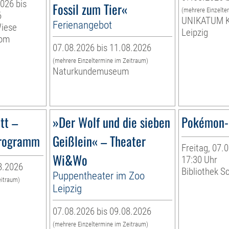
026 bis
Fossil zum Tier«
(mehrere Einzelte
6
UNIKATUM K
Ferienangebot
Wiese
Leipzig
vom
07.08.2026 bis 11.08.2026
(mehrere Einzeltermine im Zeitraum)
Naturkundemuseum
tt –
»Der Wolf und die sieben
Pokémon-
programm
Geißlein« – Theater
Freitag, 07.0
Wi&Wo
17:30 Uhr
8.2026
Bibliothek S
Puppentheater im Zoo
eitraum)
Leipzig
07.08.2026 bis 09.08.2026
(mehrere Einzeltermine im Zeitraum)