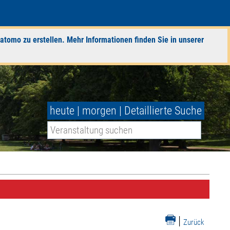
atomo zu erstellen. Mehr Informationen finden Sie in unserer
heute
|
morgen
|
Detaillierte Suche
|
Zurück