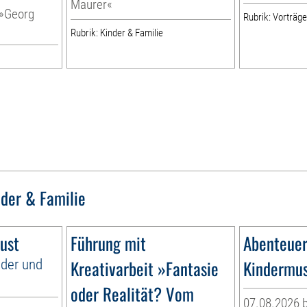
Maurer«
 »Georg
Rubrik: Vorträg
Rubrik: Kinder & Familie
nder & Familie
ust
Führung mit
Abenteuer
nder und
Kreativarbeit »Fantasie
Kindermu
oder Realität? Vom
07.08.2026 b