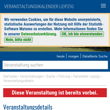
VERANSTALTUNGSKALENDER LEIPZIG
Wir verwenden Cookies, um für diese Website anonymisierte,
statistische Auswertungen der Nutzung mit Hilfe der Statistik-
Software Matomo zu erstellen. Mehr Informationen finden Sie
in unserer
Datenschutzerklärung
.
OK, ich bin einverstanden
Nein, bitte nicht
|
|
heute
morgen
Detaillierte Suche
Startseite
>
Veranstaltungen
>
Suche
>
Führung
>
Panometer Leipzig
>
Veranstaltungsdetails
Diese Veranstaltung ist bereits vorbei.
Veranstaltungsdetails