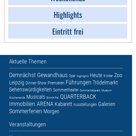
Highlights
Eintritt frei
Aktuelle Themen
Demnächst
Gewandhaus
Heute
Zoo
Oper
Kinder
Highlights
Führungen
Leipzig
Trödelmarkt
Dinner-Show
Premieren
Sehenswürdigkeiten
Sommertheater
Sommerkabarett
Museum
QUARTERBACK
Musicals
Wochenende
Eintritt frei
Immobilien ARENA
Kabarett
Galerien
Ausstellungen
Sommerferien
Morgen
Veranstaltungen