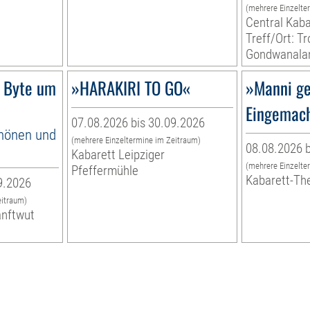
(mehrere Einzelte
Central Kaba
Treff/Ort: T
Gondwanala
 Byte um
»HARAKIRI TO GO«
»Manni ge
Eingemac
07.08.2026 bis 30.09.2026
hönen und
(mehrere Einzeltermine im Zeitraum)
08.08.2026 b
Kabarett Leipziger
(mehrere Einzelte
Pfeffermühle
Kabarett-Th
9.2026
eitraum)
anftwut