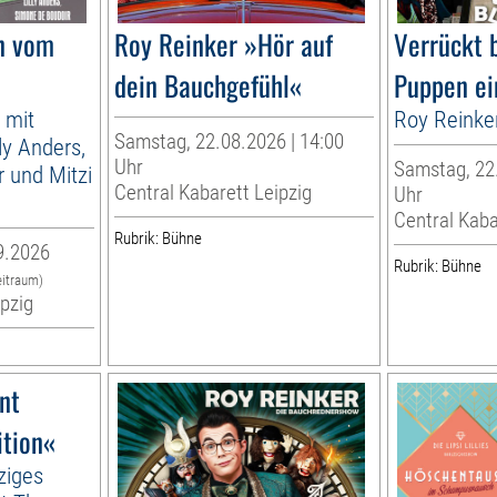
n vom
Roy Reinker »Hör auf
Verrückt 
dein Bauchgefühl«
Puppen ei
 mit
Roy Reinke
Samstag, 22.08.2026 | 14:00
lly Anders,
Uhr
Samstag, 22.
 und Mitzi
Central Kabarett Leipzig
Uhr
Central Kaba
Rubrik: Bühne
9.2026
Rubrik: Bühne
eitraum)
ipzig
nt
ition«
ziges