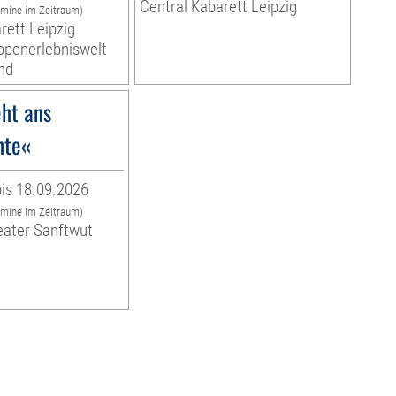
Central Kabarett Leipzig
rmine im Zeitraum)
rett Leipzig
ropenerlebniswelt
nd
ht ans
hte«
is 18.09.2026
rmine im Zeitraum)
eater Sanftwut