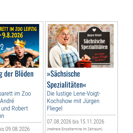
g der Blöden
»Sächsische
Spezialitäten«
arett im Zoo
Die lustige Lene-Voigt-
 André
Kochshow mit Jürgen
 und Robert
Fliegel
nn
07.08.2026 bis 15.11.2026
is 09.08.2026
(mehrere Einzeltermine im Zeitraum)