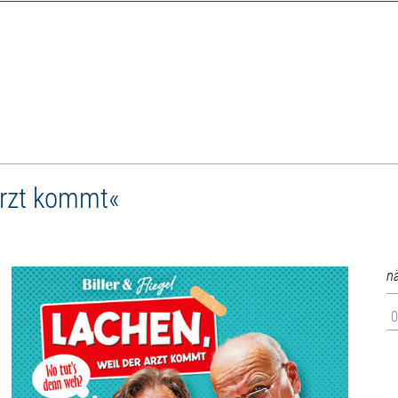
 Arzt kommt«
n
0