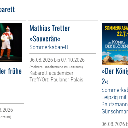
barett
Mathias Tretter
»Souverän«
Sommerkabarett
06.08.2026 bis 07.10.2026
(mehrere Einzeltermine im Zeitraum)
er frühe
»Der Köni
Kabarett academixer
2«
Treff/Ort: Paulaner-Palais
Sommerkab
Leipzig mit
Bautzmann
8.2026
Günschma
eitraum)
06.08.2026 b