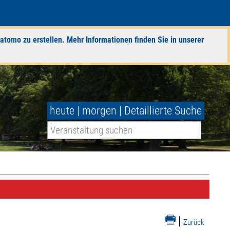
atomo zu erstellen. Mehr Informationen finden Sie in unserer
heute
|
morgen
|
Detaillierte Suche
|
Zurück