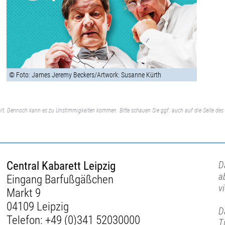
© Foto: James Jeremy Beckers/Artwork: Susanne Kürth
lt. Dennoch kann es zu Unstimmigkeiten kommen. Bitte schauen Sie ggf. auch auf die Seite des 
Central Kabarett Leipzig
D
a
Eingang Barfußgäßchen
v
Markt 9
04109 Leipzig
D
Telefon:
+49 (0)341 52030000
T