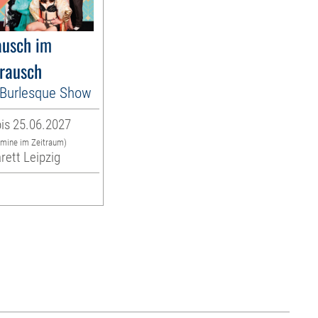
usch im
rausch
es Burlesque Show
is 25.06.2027
rmine im Zeitraum)
rett Leipzig