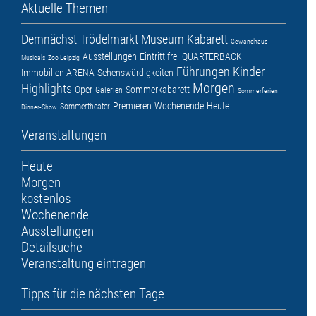
Aktuelle Themen
Demnächst
Trödelmarkt
Museum
Kabarett
Gewandhaus
Ausstellungen
Eintritt frei
QUARTERBACK
Musicals
Zoo Leipzig
Führungen
Kinder
Immobilien ARENA
Sehenswürdigkeiten
Morgen
Highlights
Oper
Sommerkabarett
Galerien
Sommerferien
Premieren
Wochenende
Heute
Sommertheater
Dinner-Show
Veranstaltungen
Heute
Morgen
kostenlos
Wochenende
Ausstellungen
Detailsuche
Veranstaltung eintragen
Tipps für die nächsten Tage