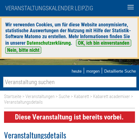
VERANSTALTUNGSKALENDER LEIPZIG
Wir verwenden Cookies, um für diese Website anonymisierte,
statistische Auswertungen der Nutzung mit Hilfe der Statistik-
Software Matomo zu erstellen. Mehr Informationen finden Sie
in unserer
Datenschutzerklärung
.
OK, ich bin einverstanden
Nein, bitte nicht
|
|
heute
morgen
Detaillierte Suche
Startseite
>
Veranstaltungen
>
Suche
>
Kabarett
>
Kabarett academixer
>
Veranstaltungsdetails
Diese Veranstaltung ist bereits vorbei.
Veranstaltungsdetails