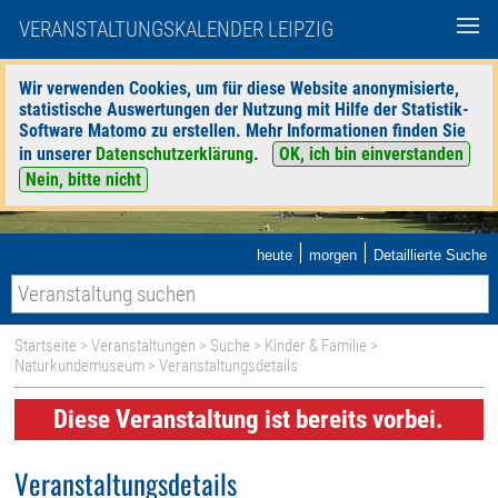
VERANSTALTUNGSKALENDER LEIPZIG
Wir verwenden Cookies, um für diese Website anonymisierte,
statistische Auswertungen der Nutzung mit Hilfe der Statistik-
Software Matomo zu erstellen. Mehr Informationen finden Sie
in unserer
Datenschutzerklärung
.
OK, ich bin einverstanden
Nein, bitte nicht
|
|
heute
morgen
Detaillierte Suche
Startseite
>
Veranstaltungen
>
Suche
>
Kinder & Familie
>
Naturkundemuseum
> Veranstaltungsdetails
Diese Veranstaltung ist bereits vorbei.
Veranstaltungsdetails