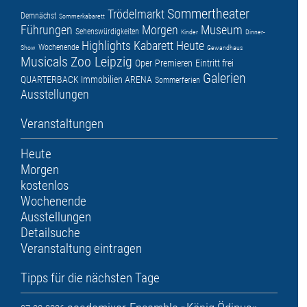
Sommertheater
Trödelmarkt
Demnächst
Sommerkabarett
Führungen
Morgen
Museum
Sehenswürdigkeiten
Kinder
Dinner-
Highlights
Kabarett
Heute
Wochenende
Show
Gewandhaus
Musicals
Zoo Leipzig
Oper
Premieren
Eintritt frei
Galerien
QUARTERBACK Immobilien ARENA
Sommerferien
Ausstellungen
Veranstaltungen
Heute
Morgen
kostenlos
Wochenende
Ausstellungen
Detailsuche
Veranstaltung eintragen
Tipps für die nächsten Tage