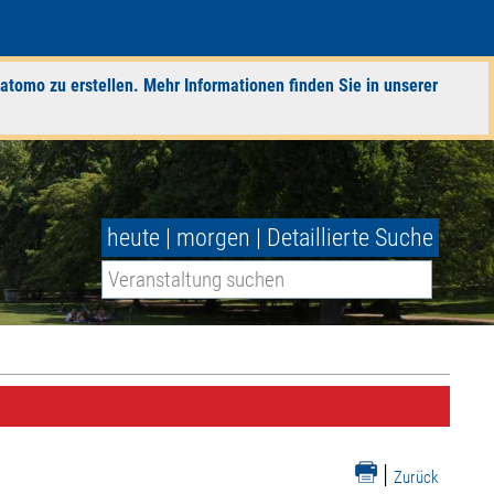
atomo zu erstellen. Mehr Informationen finden Sie in unserer
heute
|
morgen
|
Detaillierte Suche
|
Zurück