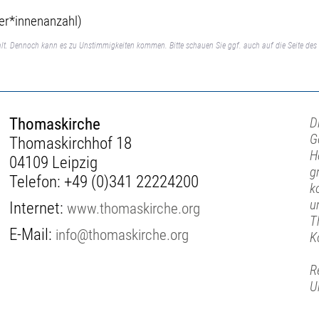
mer*innenanzahl)
lt. Dennoch kann es zu Unstimmigkeiten kommen. Bitte schauen Sie ggf. auch auf die Seite des 
Thomaskirche
D
G
Thomaskirchhof 18
H
04109 Leipzig
g
Telefon:
+49 (0)341 22224200
k
u
Internet:
www.thomaskirche.org
T
E-Mail:
info@thomaskirche.org
K
R
U