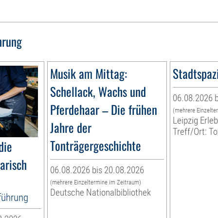
hrung
Musik am Mittag:
Stadtspaz
Schellack, Wachs und
06.08.2026 b
Pferdehaar – Die frühen
(mehrere Einzelte
Leipzig Erl
Jahre der
Treff/Ort: T
Tonträgergeschichte
die
narisch
06.08.2026 bis 20.08.2026
(mehrere Einzeltermine im Zeitraum)
Deutsche Nationalbibliothek
tführung