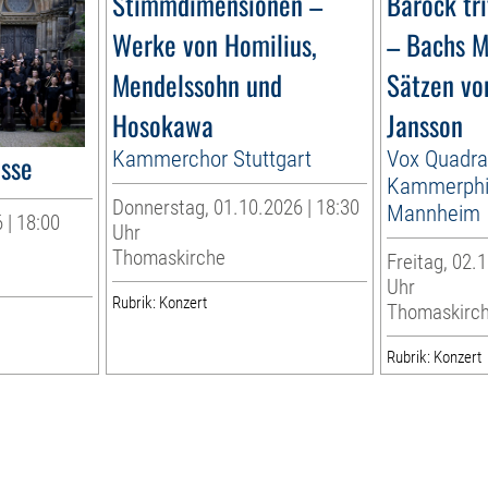
Stimmdimensionen –
Barock tr
Werke von Homilius,
– Bachs M
Mendelssohn und
Sätzen vo
Hosokawa
Jansson
Kammerchor Stuttgart
Vox Quadra
esse
Kammerphi
Donnerstag, 01.10.2026 | 18:30
Mannheim
 | 18:00
Uhr
Thomaskirche
Freitag, 02.1
Uhr
Rubrik: Konzert
Thomaskirc
Rubrik: Konzert