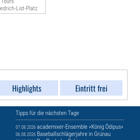
 Tours
iedrich-List-Platz
Highlights
Eintritt frei
Tipps für die nächsten Tage
academixer-Ensemble »König Ödipus«
07.08.2026
Baseballschlägerjahre in Grünau
06.08.2026