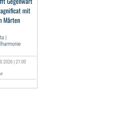
ifft Gegenwart
agnificat mit
n Mårten
ta |
lharmonie
0.2026 | 21:00
he