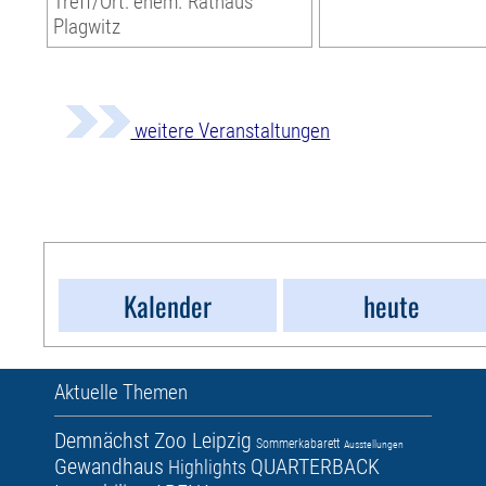
Treff/Ort: ehem. Rathaus
Plagwitz
weitere Veranstaltungen
Kalender
heute
Aktuelle Themen
Demnächst
Zoo Leipzig
Sommerkabarett
Ausstellungen
Gewandhaus
QUARTERBACK
Highlights