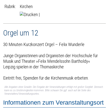
Rubrik:
Kirchen
|
Orgel um 12
30 Minuten Kurzkonzert Orgel – Felix Wunderle
Junge Organistinnen und Organisten der Hochschule für
Musik und Theater »Felix Mendelssohn Bartholdy«
Leipzig spielen in der Thomaskirche
Eintritt frei, Spenden für die Kirchenmusik erbeten.
Alle Angaben ohne Gewähr. Die Eingabe der Veranstaltungen erfolgt mit großer Sorgfalt. Dennoch
kann es zu Unstimmigkeiten kommen. Bitte schauen Sie ggf. auch auf die Seite des
Veranstalters/Veranstaltungsortes.
Informationen zum Veranstaltungsort