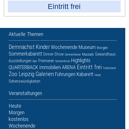
Eintritt frei
Aktuelle Themen
Demnächst
Kinder
Wochenende
Museum
Morgen
Sommerkabarett
Dinner-Show
Gewandhaus
Musicals
Sommertheater
Highlights
Ausstellungen
Premieren
Oper
Sommerferien
Eintritt frei
QUARTERBACK Immobilien ARENA
Trödelmarkt
Zoo Leipzig
Galerien
Führungen
Kabarett
Heute
Sehenswürdigkeiten
Veranstaltungen
Heute
Morgen
kostenlos
Wochenende