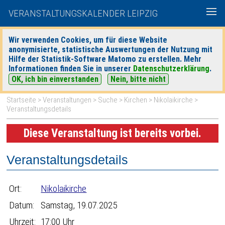
VERANSTALTUNGSKALENDER LEIPZIG
Wir verwenden Cookies, um für diese Website
anonymisierte, statistische Auswertungen der Nutzung mit
|
|
Hilfe der Statistik-Software Matomo zu erstellen. Mehr
heute
morgen
Detaillierte Suche
Informationen finden Sie in unserer
Datenschutzerklärung
.
OK, ich bin einverstanden
Nein, bitte nicht
Startseite
>
Veranstaltungen
>
Suche
>
Kirchen
>
Nikolaikirche
>
Veranstaltungsdetails
Diese Veranstaltung ist bereits vorbei.
Veranstaltungsdetails
Ort:
Nikolaikirche
Datum:
Samstag, 19.07.2025
Uhrzeit:
17:00 Uhr