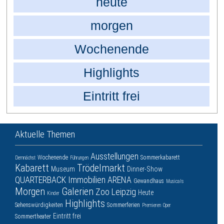
heute
morgen
Wochenende
Highlights
Eintritt frei
Aktuelle Themen
Ausstellungen
Wochenende
Sommerkabarett
Demnächst
Führungen
Kabarett
Trödelmarkt
Museum
Dinner-Show
QUARTERBACK Immobilien ARENA
Gewandhaus
Musicals
Morgen
Galerien
Zoo Leipzig
Heute
Kinder
Highlights
Sehenswürdigkeiten
Sommerferien
Premieren
Oper
Eintritt frei
Sommertheater