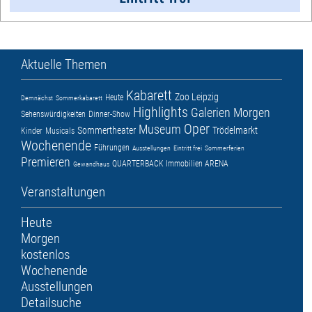
Aktuelle Themen
Kabarett
Zoo Leipzig
Heute
Demnächst
Sommerkabarett
Highlights
Galerien
Morgen
Sehenswürdigkeiten
Dinner-Show
Oper
Museum
Sommertheater
Trödelmarkt
Kinder
Musicals
Wochenende
Führungen
Ausstellungen
Eintritt frei
Sommerferien
Premieren
QUARTERBACK Immobilien ARENA
Gewandhaus
Veranstaltungen
Heute
Morgen
kostenlos
Wochenende
Ausstellungen
Detailsuche