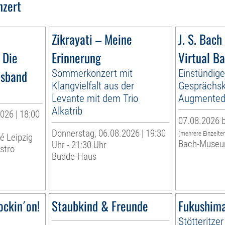
nzert
Zikrayati – Meine
J. S. Bach 
 Die
Erinnerung
Virtual B
esband
Sommerkonzert mit
Einstündig
Klangvielfalt aus der
Gesprächsk
Levante mit dem Trio
Augmented 
Alkatrib
026 | 18:00
07.08.2026 b
Donnerstag, 06.08.2026 | 19:30
(mehrere Einzelte
té Leipzig
Bach-Museu
Uhr - 21:30 Uhr
stro
Budde-Haus
ockin´on!
Staubkind & Freunde
Fukushima
Stötteritzer