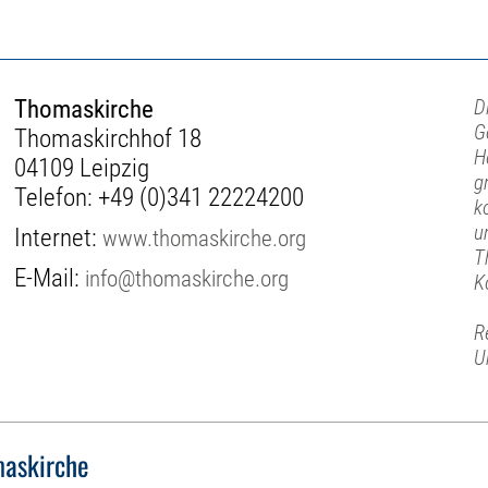
Thomaskirche
D
G
Thomaskirchhof 18
H
04109 Leipzig
g
Telefon:
+49 (0)341 22224200
k
u
Internet:
www.thomaskirche.org
T
E-Mail:
info@thomaskirche.org
K
R
U
askirche