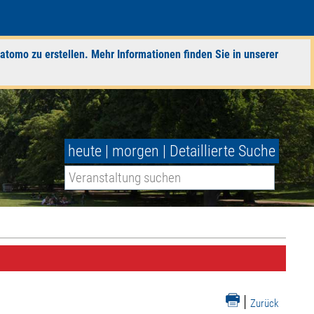
atomo zu erstellen. Mehr Informationen finden Sie in unserer
heute
|
morgen
|
Detaillierte Suche
|
Zurück