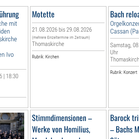
führung
Motette
Bach relo
che mit
Orgelkonzer
21.08.2026 bis 29.08.2026
iden
Cassan (Par
skirche
(mehrere Einzeltermine im Zeitraum)
Thomaskirche
Samstag, 08.
Uhr
en Ivo
Rubrik: Kirchen
Thomaskirc
Rubrik: Konzert
 | 18:30
Stimmdimensionen –
Barock tr
Werke von Homilius,
– Bachs M