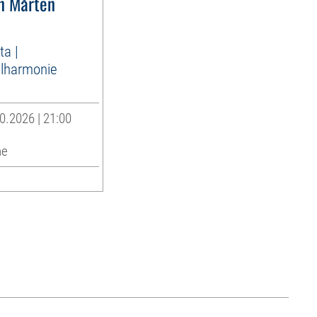
n Mårten
ta |
lharmonie
0.2026 | 21:00
he