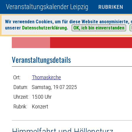
Veranstaltungskalender Leipzig
RUBRIKEN
Wir verwenden Cookies, um für diese Website anonymisierte, s
unserer
Datenschutzerklärung
.
OK, ich bin einverstanden
Startseite
>
Veranstaltungen
>
Suche
>
Konzert
>
Thomaskirche
> Ve
Veranstaltungsdetails
Ort:
Thomaskirche
Datum:
Samstag, 19.07.2025
Uhrzeit:
15:00 Uhr
Rubrik:
Konzert
Himmelfahrt und Höllensturz