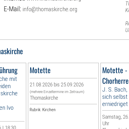
T
E-Mail:
info@thomaskirche.org
K
R
U
askirche
führung
Motette
Motette -
che mit
Chorherre
21.08.2026 bis 25.09.2026
eiden
J. S. Bach,
skirche
(mehrere Einzeltermine im Zeitraum)
sich selbst
Thomaskirche
erniedrige
en Ivo
Rubrik: Kirchen
Samstag, 26.
Uhr
 | 18:30