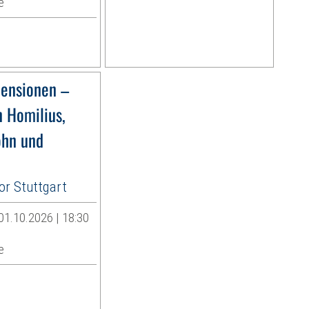
e
ensionen –
 Homilius,
ohn und
r Stuttgart
01.10.2026 | 18:30
e