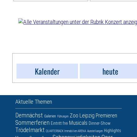
Kalender
heute
Aktuelle Themen
Demnächst
Zoo Leipzig
Premieren
Galerien
Führungen
Sommerferien
Musicals
Eintritt frei
Dinner-Show
Trödelmarkt
Highlights
QUARTERBACK Immobilien ARENA
Ausstellungen