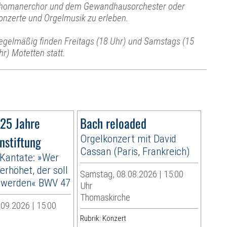
homanerchor und dem Gewandhausorchester oder
onzerte und Orgelmusik zu erleben.
egelmäßig finden Freitags (18 Uhr) und Samstags (15
hr) Motetten statt.
 25 Jahre
Bach reloaded
nstiftung
Orgelkonzert mit David
Cassan (Paris, Frankreich)
 Kantate: »Wer
 erhöhet, der soll
Samstag, 08.08.2026 | 15:00
t werden« BWV 47
Uhr
Thomaskirche
09.2026 | 15:00
Rubrik: Konzert