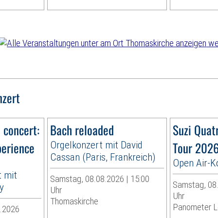
wei
nzert
n concert:
Bach reloaded
Suzi Quat
perience
Orgelkonzert mit David
Tour 202
Cassan (Paris, Frankreich)
Open Air-K
 mit
Samstag, 08.08.2026 | 15:00
Samstag, 08.
y
Uhr
Uhr
Thomaskirche
Panometer L
9.2026