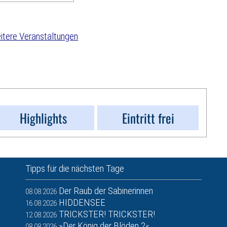
tere Veranstaltungen
Highlights
Eintritt frei
Tipps für die nächsten Tage
Der Raub der Sabinerinnen
08.08.2026
HIDDENSEE
16.08.2026
TRICKSTER! TRICKSTER!
12.08.2026
»Der König der Blöden 2«
08.08.2026