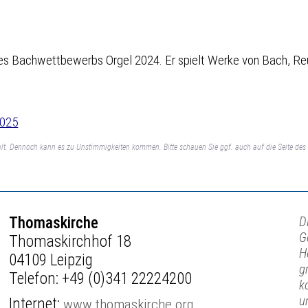
r des Bachwettbewerbs Orgel 2024. Er spielt Werke von Bach, R
2025
lt. Dennoch kann es zu Unstimmigkeiten kommen. Bitte schauen Sie ggf. auch auf die Seite des 
Thomaskirche
D
G
Thomaskirchhof 18
H
04109 Leipzig
g
Telefon:
+49 (0)341 22224200
k
u
Internet:
www.thomaskirche.org