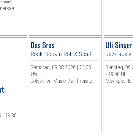
eitraum)
mersaal
Dos Bros
Uli Singe
Rock, Rock´n´Roll & Spaß
Jazz aus v
Samstag, 08.08.2026 | 21:00
Sonntag, 09.
Uhr
- 19:00 Uhr
Jolys Live-Music-Bar, Freisitz
Musikpavillo
t:
 | 19:30