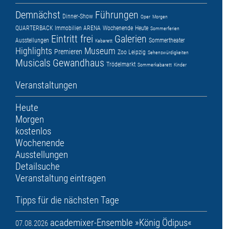
Demnächst
Führungen
Dinner-Show
Oper
Morgen
QUARTERBACK Immobilien ARENA
Wochenende
Heute
Sommerferien
Eintritt frei
Galerien
Ausstellungen
Sommertheater
Kabarett
Highlights
Museum
Premieren
Zoo Leipzig
Sehenswürdigkeiten
Musicals
Gewandhaus
Trödelmarkt
Sommerkabarett
Kinder
Veranstaltungen
Heute
Morgen
kostenlos
Wochenende
Ausstellungen
Detailsuche
Veranstaltung eintragen
Tipps für die nächsten Tage
academixer-Ensemble »König Ödipus«
07.08.2026