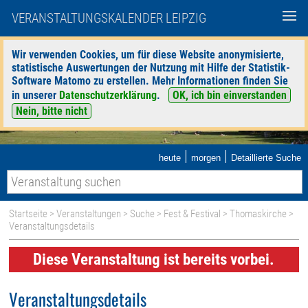
VERANSTALTUNGSKALENDER LEIPZIG
Wir verwenden Cookies, um für diese Website anonymisierte,
statistische Auswertungen der Nutzung mit Hilfe der Statistik-
Software Matomo zu erstellen. Mehr Informationen finden Sie
in unserer
Datenschutzerklärung
.
OK, ich bin einverstanden
Nein, bitte nicht
|
|
heute
morgen
Detaillierte Suche
Startseite
>
Veranstaltungen
>
Suche
>
Fest & Festival
>
Thomaskirche
>
Veranstaltungsdetails
Diese Veranstaltung ist bereits vorbei.
Veranstaltungsdetails