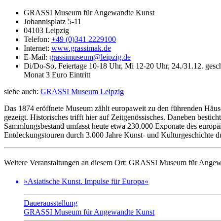
GRASSI Museum für Angewandte Kunst
Johannisplatz 5-11
04103 Leipzig
Telefon:
+49 (0)341 2229100
Internet:
www.grassimak.de
E-Mail:
grassimuseum@leipzig.de
Di/Do-So, Feiertage 10-18 Uhr, Mi 12-20 Uhr, 24./31.12. geschlo
Monat 3 Euro Eintritt
siehe auch:
GRASSI Museum Leipzig
Das 1874 eröffnete Museum zählt europaweit zu den führenden Häus
gezeigt. Historisches trifft hier auf Zeitgenössisches. Daneben besti
Sammlungsbestand umfasst heute etwa 230.000 Exponate des europäi
Entdeckungstouren durch 3.000 Jahre Kunst- und Kulturgeschichte du
Weitere Veranstaltungen an diesem Ort:
GRASSI Museum für Angew
»Asiatische Kunst. Impulse für Europa«
Dauerausstellung
GRASSI Museum für Angewandte Kunst