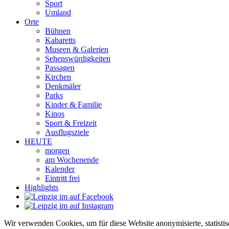
Sport
Umland
Orte
Bühnen
Kabaretts
Museen & Galerien
Sehenswürdigkeiten
Passagen
Kirchen
Denkmäler
Parks
Kinder & Familie
Kinos
Sport & Freizeit
Ausflugsziele
HEUTE
morgen
am Wochenende
Kalender
Eintritt frei
Highlights
Wir verwenden Cookies, um für diese Website anonymisierte, statisti