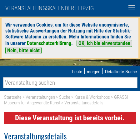
VERANSTALTUNGSKALENDER LEIPZIG
Wir verwenden Cookies, um für diese Website anonymisierte,
statistische Auswertungen der Nutzung mit Hilfe der Statistik-
Software Matomo zu erstellen. Mehr Informationen finden Sie
in unserer
Datenschutzerklärung
.
OK, ich bin einverstanden
Nein, bitte nicht
|
|
heute
morgen
Detaillierte Suche
Startseite
>
Veranstaltungen
>
Suche
>
Kurse & Workshops
>
GRASSI
Museum für Angewandte Kunst
> Veranstaltungsdetails
Diese Veranstaltung ist bereits vorbei.
Veranstaltungsdetails