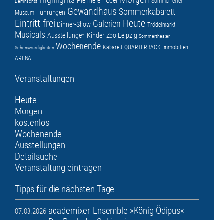
Premieren
Oper
Sommerferien
Demnächst
Gewandhaus
Sommerkabarett
Führungen
Museum
Eintritt frei
Heute
Galerien
Dinner-Show
Trödelmarkt
Musicals
Ausstellungen
Kinder
Zoo Leipzig
Sommertheater
Wochenende
Kabarett
QUARTERBACK Immobilien
Sehenswürdigkeiten
ARENA
Veranstaltungen
Heute
Morgen
kostenlos
Wochenende
Ausstellungen
Detailsuche
Veranstaltung eintragen
Tipps für die nächsten Tage
academixer-Ensemble »König Ödipus«
07.08.2026