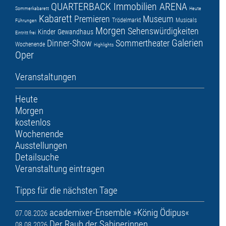
QUARTERBACK Immobilien ARENA
Sommerkabarett
Heute
Kabarett
Premieren
Museum
Trödelmarkt
Musicals
Führungen
Morgen
Sehenswürdigkeiten
Kinder
Gewandhaus
Eintritt frei
Galerien
Dinner-Show
Sommertheater
Wochenende
Highlights
Oper
Veranstaltungen
Heute
Morgen
kostenlos
Wochenende
Ausstellungen
Detailsuche
Veranstaltung eintragen
Tipps für die nächsten Tage
academixer-Ensemble »König Ödipus«
07.08.2026
Der Raub der Sabinerinnen
08.08.2026