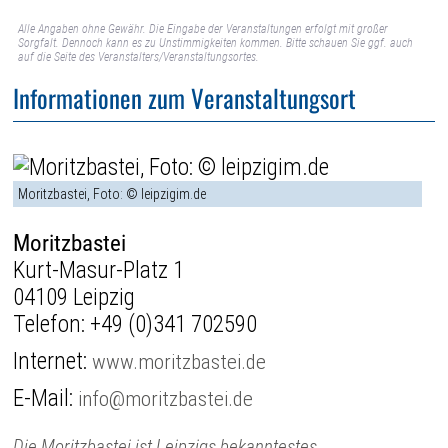
Alle Angaben ohne Gewähr. Die Eingabe der Veranstaltungen erfolgt mit großer
Sorgfalt. Dennoch kann es zu Unstimmigkeiten kommen. Bitte schauen Sie ggf. auch
auf die Seite des Veranstalters/Veranstaltungsortes.
Informationen zum Veranstaltungsort
Moritzbastei, Foto: © leipzigim.de
Moritzbastei
Kurt-Masur-Platz 1
04109 Leipzig
Telefon:
+49 (0)341 702590
Internet:
www.moritzbastei.de
E-Mail:
info@moritzbastei.de
Die Moritzbastei ist Leipzigs bekanntestes