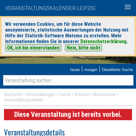
VERANSTALTUNGSKALENDER LEIPZIG
Wir verwenden Cookies, um für diese Website
anonymisierte, statistische Auswertungen der Nutzung mit
Hilfe der Statistik-Software Matomo zu erstellen. Mehr
Informationen finden Sie in unserer
Datenschutzerklärung
.
OK, ich bin einverstanden
Nein, bitte nicht
|
|
heute
morgen
Detaillierte Suche
Startseite
>
Veranstaltungen
>
Suche
>
Konzert
>
Moritzbastei
>
Veranstaltungsdetails
Diese Veranstaltung ist bereits vorbei.
Veranstaltungsdetails