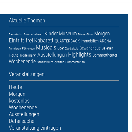
Aktuelle Themen
Kinder
Museum
Morgen
Demnächst
Sommerkabarett
Dinner-Show
Eintritt frei
Kabarett
QUARTERBACK Immobilien ARENA
Musicals
Gewandhaus
Oper
Galerien
Premieren
Führungen
Zoo Leipzig
Highlights
Ausstellungen
Heute
Sommertheater
Trödelmarkt
Wochenende
Sehenswürdigkeiten
Sommerferien
Veranstaltungen
Heute
Morgen
kostenlos
Wochenende
Ausstellungen
Detailsuche
Veranstaltung eintragen