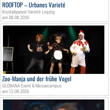
ROOFTOP – Urbanes Varieté
Krystallpalast Varieté Leipzig
am 08.08.2026
Zoo-Manja und der frühe Vogel
GLOBANA Event & Messecampus
am 12.08.2026