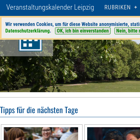
Veranstaltungskalender Leipzig
RUBRIKEN
Wir verwenden Cookies, um für diese Website anonymisierte, stati
Datenschutzerklärung
.
OK, ich bin einverstanden
Nein, bitte 
Tipps für die nächsten Tage