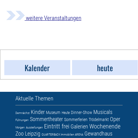
weitere Veranstaltungen
Kalender
heute
Aktuelle Themen
Kinder
Musicals
Museum
Dinner-Show
Heute
Demnächst
Sommertheater
Oper
Sommerferien
Trödelmarkt
Führungen
Eintritt frei
Wochenende
Galerien
Morgen
Ausstellungen
Zoo Leipzig
Gewandhaus
QUARTERBACK Immobilien ARENA