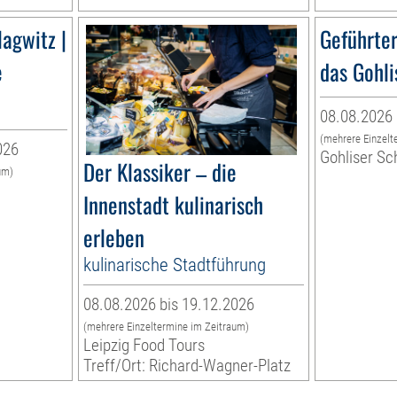
lagwitz |
Geführte
e
das Gohli
08.08.2026 
(mehrere Einzelt
026
Gohliser Sc
Der Klassiker – die
um)
Innenstadt kulinarisch
erleben
kulinarische Stadtführung
08.08.2026 bis 19.12.2026
(mehrere Einzeltermine im Zeitraum)
Leipzig Food Tours
Treff/Ort: Richard-Wagner-Platz