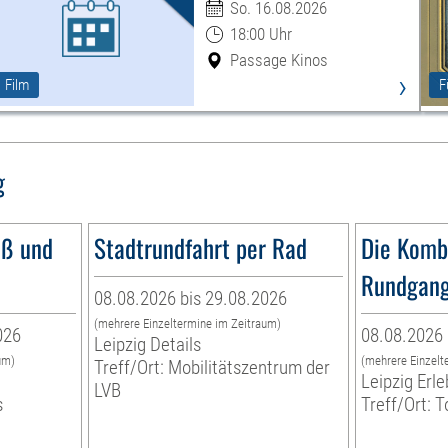
So. 16.08.2026
18:00 Uhr
Passage Kinos
›
Film
F
g
uß und
Stadtrundfahrt per Rad
Die Komb
Rundgang
08.08.2026 bis 29.08.2026
(mehrere Einzeltermine im Zeitraum)
026
08.08.2026 
Leipzig Details
um)
(mehrere Einzelt
Treff/Ort: Mobilitätszentrum der
Leipzig Er
LVB
s
Treff/Ort: T