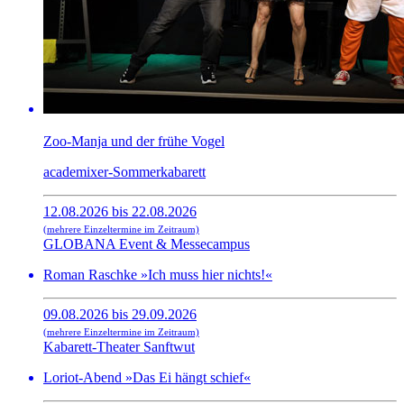
Zoo-Manja und der frühe Vogel
academixer-Sommerkabarett
12.08.2026 bis 22.08.2026
(mehrere Einzeltermine im Zeitraum)
GLOBANA Event & Messecampus
Roman Raschke »Ich muss hier nichts!«
09.08.2026 bis 29.09.2026
(mehrere Einzeltermine im Zeitraum)
Kabarett-Theater Sanftwut
Loriot-Abend »Das Ei hängt schief«