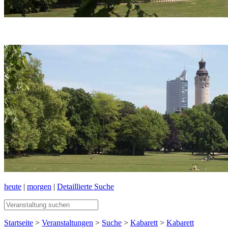
heute
|
morgen
|
Detaillierte Suche
Startseite
>
Veranstaltungen
>
Suche
>
Kabarett
>
Kabarett