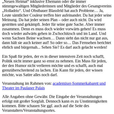
„Neuen Heimat“ inklusive Ehemann oder die immer
stimmgewaltigen Mitgliederinnen und Mitglieder des Gesangvereins
„Holladrio“. Und Obstbauer Blassfeld hat auch Probleme… Ja,
Leute sämtlicher Couleur treffen hier aufeinander. Da hat jeder seine
Meinung. Da hat jeder seinen Plan – oder auch nicht. Da wird
gestritten und gekämpft. Jeder für seine gute Sache. Aber immer
zusammen. Denn es muss doch wieder vorwärts gehen! Es muss
doch wieder aufwärts gehen in Zschochitzsch und im Land. Und
wenn Sachsen Beine wachsen… Dann sieht das nicht nur gut aus,
dann hält sie auch keiner auf! So oder so… Das Fernsehen berichtet
ehrlich und bürgernah... Sehen Sie? Es darf auch gelacht werden!
Ein Spaß für jeden, der es in dieser intensiven Zeit noch schafft,
Politik nicht immer ganz so ernst zu nehmen. Ein Muss für jeden,
der den Humor nicht verlieren möchte und es schafft, auch mal
grenzüberschreitend zu lachen. Ein Kann für jeden, der wissen
möchte, was Satire alles noch darf.
Veranstaltung im Rahmen von:
academixer-Sommerkabarett und
Theater im Paulaner Palais
Alle Angaben ohne Gewähr. Die Eingabe der Veranstaltungen
erfolgt mit großer Sorgfalt. Dennoch kann es zu Unstimmigkeiten
kommen. Bitte schauen Sie ggf. auch auf die Seite des
Veranstalters/Veranstaltungsortes.