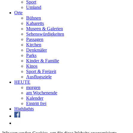
Sport
Umland
Orte
Bühnen
Kabaretts
Museen & Galerien
Sehenswürdigkeiten
Passagen
Kirchen
Denkmäler
Parks
Kinder & Familie
Kinos
Sport & Freizeit
Ausflugsziele
HEUTE
morgen
am Wochenende
Kalender
Eintritt frei
Highlights