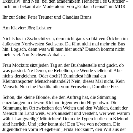
Exklusiv! und Neu! bei den academixern Henriette Fee Grützner –
nicht nur bekannt als Moderatorin von „Einfach Genial“ im MDR
Ihr zur Seite: Peter Treuner und Claudius Bruns
Am Klavier: Jörg Leistner
Nichts los in Zschochitzsch, dem nicht ganz so fiktiven Örtchen im
äußersten Nordwesten Sachsens. Da fährt nicht mal mehr ein Bus
hin. Logisch, denn was will man hier auch? Danach kommt nicht
mehr viel. Nur Sachsen-Anhalt…
Frau Möcktitz sitzt jeden Tag an der Bushaltestelle und guckt, ob
was passiert. Ne Demo, ne Rebellion, ne Wende vielleicht! Aber
nichts dergleichen. Oder doch?! Zumindest hält mal ein
Kleintransporter. Menschenhandel?! Nein, dieses Mal nicht. Kein
Mensch. Nur eine Praktikantin vom Fernsehen, Dorothee Fee.
Schön, die kleine Blonde, die den Auftrag hat, die Stimmung
einzufangen in diesem Kleinod irgendwo im Nirgendwo. Die
Stimmung im Ort zwischen den Welten und den Wahlen, damit der
Mensch im Land weiß, wie’s aussieht und versteht, wer wen warum
wählt. Langweilig? Mitnichten! Denn die Typen in diesem Kleinod
sind herrlich. Und jeder kennt sie! Den Uwe von nebenan. Die
Jugendlichen vorm Pflegeheim „Frida Hockauf“, den Wirt aus der