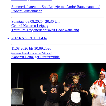
Sommerkabarett im Zoo Leipzig mit André Bautzmann und
Robert Günschmann
Sonntag, 09.08.2026 | 20:30 Uhr
Central Kabarett Leipzig
Treff/Ort: Tropenerlebniswelt Gondwanaland
»HARAKIRI TO GO«
11.08.2026 bis 30.09.2026
(mehrere Einzeltermine im Zeitraum)
Kabarett Leipziger Pfeffermühle