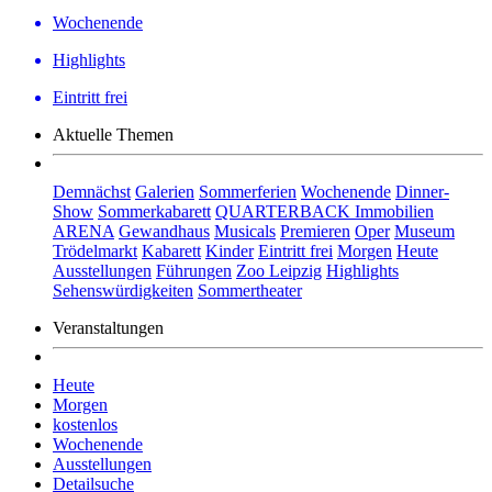
Wochenende
Highlights
Eintritt frei
Aktuelle Themen
Demnächst
Galerien
Sommerferien
Wochenende
Dinner-
Show
Sommerkabarett
QUARTERBACK Immobilien
ARENA
Gewandhaus
Musicals
Premieren
Oper
Museum
Trödelmarkt
Kabarett
Kinder
Eintritt frei
Morgen
Heute
Ausstellungen
Führungen
Zoo Leipzig
Highlights
Sehenswürdigkeiten
Sommertheater
Veranstaltungen
Heute
Morgen
kostenlos
Wochenende
Ausstellungen
Detailsuche