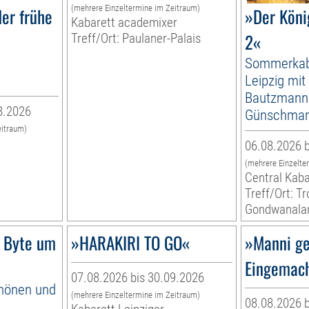
(mehrere Einzeltermine im Zeitraum)
er frühe
»Der Köni
Kabarett academixer
2«
Treff/Ort: Paulaner-Palais
Sommerkab
Leipzig mit
Bautzmann
8.2026
Günschma
eitraum)
06.08.2026 b
(mehrere Einzelte
Central Kaba
Treff/Ort: T
Gondwanala
 Byte um
»HARAKIRI TO GO«
»Manni ge
Eingemac
07.08.2026 bis 30.09.2026
hönen und
(mehrere Einzeltermine im Zeitraum)
08.08.2026 b