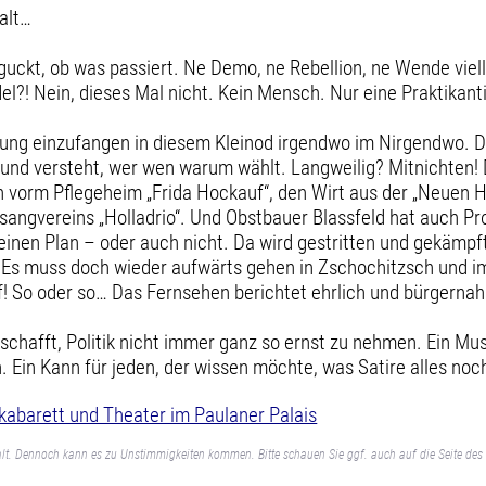
alt…
 guckt, ob was passiert. Ne Demo, ne Rebellion, ne Wende viell
l?! Nein, dieses Mal nicht. Kein Mensch. Nur eine Praktikan
immung einzufangen in diesem Kleinod irgendwo im Nirgendwo.
und versteht, wer wen warum wählt. Langweilig? Mitnichten! D
n vorm Pflegeheim „Frida Hockauf“, den Wirt aus der „Neuen 
angvereins „Holladrio“. Und Obstbauer Blassfeld hat auch Pr
seinen Plan – oder auch nicht. Da wird gestritten und gekämpf
 Es muss doch wieder aufwärts gehen in Zschochitzsch und
auf! So oder so… Das Fernsehen berichtet ehrlich und bürgerna
h schafft, Politik nicht immer ganz so ernst zu nehmen. Ein M
 Ein Kann für jeden, der wissen möchte, was Satire alles noch
barett und Theater im Paulaner Palais
lt. Dennoch kann es zu Unstimmigkeiten kommen. Bitte schauen Sie ggf. auch auf die Seite des 