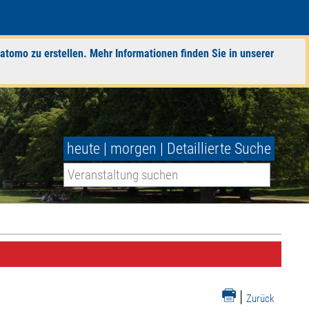
atomo zu erstellen. Mehr Informationen finden Sie in unserer
heute
|
morgen
|
Detaillierte Suche
|
Zurück