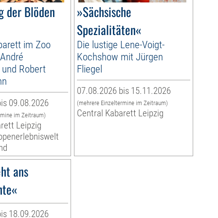
g der Blöden
»Sächsische
Spezialitäten«
arett im Zoo
Die lustige Lene-Voigt-
 André
Kochshow mit Jürgen
 und Robert
Fliegel
nn
07.08.2026 bis 15.11.2026
is 09.08.2026
(mehrere Einzeltermine im Zeitraum)
Central Kabarett Leipzig
rmine im Zeitraum)
rett Leipzig
ropenerlebniswelt
nd
ht ans
hte«
is 18.09.2026