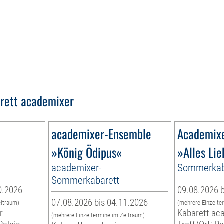
rett academixer
academixer-Ensemble
Academix
»König Ödipus«
»Alles Li
academixer-
Sommerkab
Sommerkabarett
0.2026
09.08.2026 b
07.08.2026 bis 04.11.2026
eitraum)
(mehrere Einzelte
r
Kabarett ac
(mehrere Einzeltermine im Zeitraum)