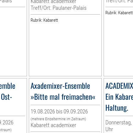
Palais
Treff/Ort: P
Kabarett academixer
Treff/Ort: Paulaner-Palais
Rubrik: Kabarett
Rubrik: Kabarett
emble
Axademixer-Ensemble
ACADEMIX
 Ost-
»Bitte mal freimachen«
Ein Kabare
Haltung.
19.08.2026 bis 09.09.2026
(mehrere Einzeltermine im Zeitraum)
9.2026
Donnerstag, 
Kabarett academixer
Uhr
eitraum)