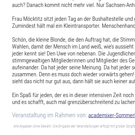
auch? Danach kommt nicht mehr viel. Nur Sachsen-Anh
Frau Möcktitz sitzt jeden Tag an der Bushaltestelle und
Zumindest hält mal ein Kleintransporter. Menschenhande
Schön, die kleine Blonde, die den Auftrag hat, die St
Wahlen, damit der Mensch im Land weiß, wie’s aussieht 
jeder kennt sie! Den Uwe von nebenan. Die Jugendliche
stimmgewaltigen Mitgliederinnen und Mitglieder des Ges
aufeinander. Da hat jeder seine Meinung. Da hat jeder 
zusammen. Denn es muss doch wieder vorwärts gehen!
sieht das nicht nur gut aus, dann hält sie auch keiner 
Ein Spaß für jeden, der es in dieser intensiven Zeit noc
und es schafft, auch mal grenzüberschreitend zu lachen.
Veranstaltung im Rahmen von:
academixer-Sommerka
Alle Angaben ohne Gewähr. Die Eingabe der Veranstaltungen erfolgt mit großer Sorgfa