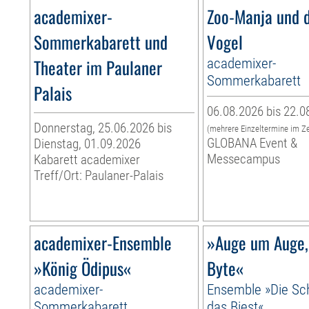
academixer-
Zoo-Manja und d
Sommerkabarett und
Vogel
Theater im Paulaner
academixer-
Sommerkabarett
Palais
06.08.2026 bis 22.0
Donnerstag, 25.06.2026 bis
(mehrere Einzeltermine im Z
GLOBANA Event &
Dienstag, 01.09.2026
Messecampus
Kabarett academixer
Treff/Ort: Paulaner-Palais
academixer-Ensemble
»Auge um Auge,
»König Ödipus«
Byte«
academixer-
Ensemble »Die Sc
Sommerkabarett
das Biest«