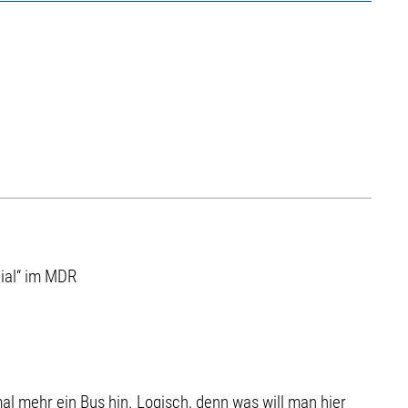
nial“ im MDR
al mehr ein Bus hin. Logisch, denn was will man hier