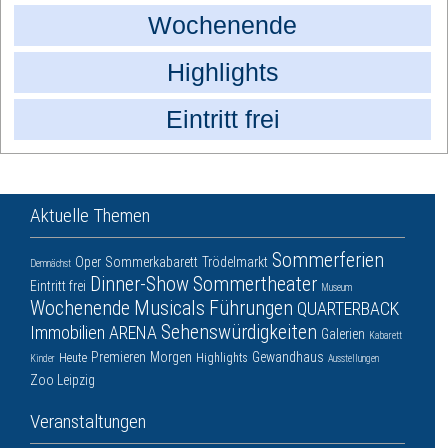
Wochenende
Highlights
Eintritt frei
Aktuelle Themen
Sommerferien
Oper
Sommerkabarett
Trödelmarkt
Demnächst
Dinner-Show
Sommertheater
Eintritt frei
Museum
Wochenende
Musicals
Führungen
QUARTERBACK
Sehenswürdigkeiten
Immobilien ARENA
Galerien
Kabarett
Premieren
Morgen
Gewandhaus
Heute
Highlights
Kinder
Ausstellungen
Zoo Leipzig
Veranstaltungen