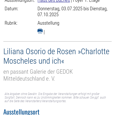
Ausstellungsort:
Haus des Buches
| Foyer 1. Etage
Datum:
Donnerstag, 03.07.2025 bis Dienstag,
07.10.2025
Rubrik:
Ausstellung
|
Liliana Osorio de Rosen »Charlotte
Moscheles und ich«
en passant Galerie der GEDOK
Mitteldeutschland e. V.
Alle Angaben ohne Gewähr. Die Eingabe der Veranstaltungen erfolgt mit großer
Sorgfalt. Dennoch kann es zu Unstimmigkeiten kommen. Bitte schauen Sie ggf. auch
auf die Seite des Veranstalters/Veranstaltungsortes.
Ausstellungsort