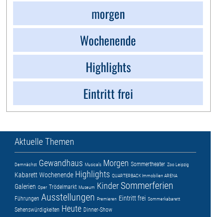
morgen
Wochenende
Highlights
Eintritt frei
Aktuelle Themen
Gewandhaus
Morgen
Sommertheater
Demnächst
Musicals
Zoo Leipzig
Highlights
Kabarett
Wochenende
QUARTERBACK Immobilien ARENA
Sommerferien
Kinder
Galerien
Trödelmarkt
Oper
Museum
Ausstellungen
Eintritt frei
Führungen
Premieren
Sommerkabarett
Heute
Sehenswürdigkeiten
Dinner-Show