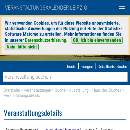
VERANSTALTUNGSKALENDER LEIPZIG
Wir verwenden Cookies, um für diese Website anonymisierte,
statistische Auswertungen der Nutzung mit Hilfe der Statistik-
Software Matomo zu erstellen. Mehr Informationen finden Sie
in unserer
Datenschutzerklärung
.
OK, ich bin einverstanden
Nein, bitte nicht
|
|
heute
morgen
Detaillierte Suche
Startseite
>
Veranstaltungen
>
Suche
>
Ausstellung
>
Haus des Buches
>
Veranstaltungsdetails
Veranstaltungsdetails