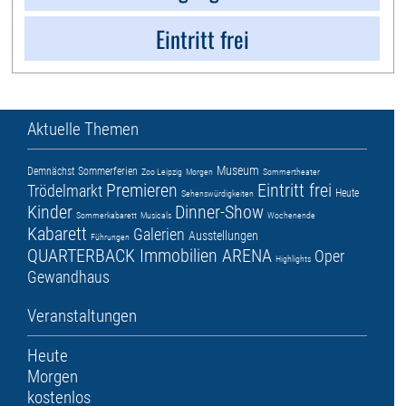
Eintritt frei
Aktuelle Themen
Museum
Demnächst
Sommerferien
Zoo Leipzig
Morgen
Sommertheater
Premieren
Eintritt frei
Trödelmarkt
Heute
Sehenswürdigkeiten
Kinder
Dinner-Show
Sommerkabarett
Musicals
Wochenende
Kabarett
Galerien
Ausstellungen
Führungen
QUARTERBACK Immobilien ARENA
Oper
Highlights
Gewandhaus
Veranstaltungen
Heute
Morgen
kostenlos