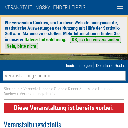
VERANSTALTUNGSKALENDER LEIPZIG
Wir verwenden Cookies, um für diese Website anonymisierte,
statistische Auswertungen der Nutzung mit Hilfe der Statistik-
Software Matomo zu erstellen. Mehr Informationen finden Sie
in unserer
Datenschutzerklärung
.
OK, ich bin einverstanden
Nein, bitte nicht
|
|
heute
morgen
Detaillierte Suche
Startseite
>
Veranstaltungen
>
Suche
>
Kinder & Familie
>
Haus des
Buches
> Veranstaltungsdetails
Diese Veranstaltung ist bereits vorbei.
Veranstaltungsdetails