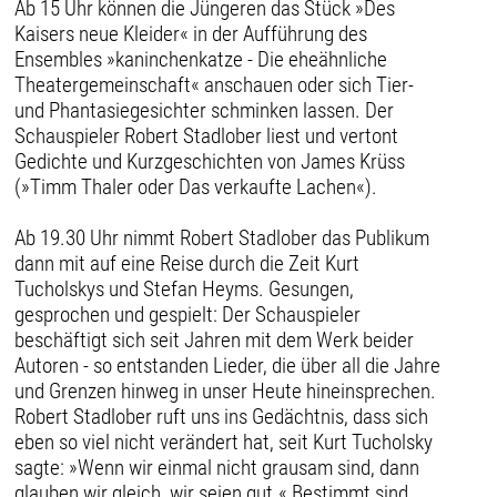
Ab 15 Uhr können die Jüngeren das Stück »Des
Kaisers neue Kleider« in der Aufführung des
Ensembles »kaninchenkatze - Die eheähnliche
Theatergemeinschaft« anschauen oder sich Tier-
und Phantasiegesichter schminken lassen. Der
Schauspieler Robert Stadlober liest und vertont
Gedichte und Kurzgeschichten von James Krüss
(»Timm Thaler oder Das verkaufte Lachen«).
Ab 19.30 Uhr nimmt Robert Stadlober das Publikum
dann mit auf eine Reise durch die Zeit Kurt
Tucholskys und Stefan Heyms. Gesungen,
gesprochen und gespielt: Der Schauspieler
beschäftigt sich seit Jahren mit dem Werk beider
Autoren - so entstanden Lieder, die über all die Jahre
und Grenzen hinweg in unser Heute hineinsprechen.
Robert Stadlober ruft uns ins Gedächtnis, dass sich
eben so viel nicht verändert hat, seit Kurt Tucholsky
sagte: »Wenn wir einmal nicht grausam sind, dann
glauben wir gleich, wir seien gut.« Bestimmt sind