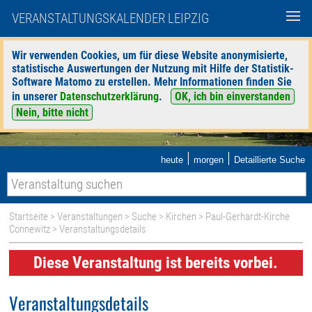
VERANSTALTUNGSKALENDER LEIPZIG
Wir verwenden Cookies, um für diese Website anonymisierte,
statistische Auswertungen der Nutzung mit Hilfe der Statistik-
Software Matomo zu erstellen. Mehr Informationen finden Sie
in unserer
Datenschutzerklärung
.
OK, ich bin einverstanden
Nein, bitte nicht
|
|
heute
morgen
Detaillierte Suche
Startseite
>
Veranstaltungen
>
Suche
>
Kirchen
>
Paul-Gerhardt-Kirche
Connewitz
> Veranstaltungsdetails
Diese Veranstaltung ist bereits vorbei.
Veranstaltungsdetails