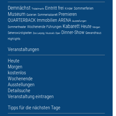
Demnächst
Eintritt frei
Sommerferien
Kinder
Trödelmarkt
Museum
Premieren
Galerien
Sommerkabarett
QUARTERBACK Immobilien ARENA
Ausstellungen
Kabarett
Heute
Wochenende
Führungen
Sommertheater
Morgen
Dinner-Show
Sehenswürdigkeiten
Gewandhaus
Zoo Leipzig
Musicals
Oper
Highlights
Veranstaltungen
Heute
Morgen
kostenlos
Wochenende
Ausstellungen
Detailsuche
Veranstaltung eintragen
Tipps für die nächsten Tage