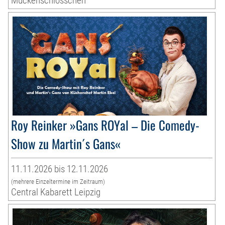
Mückenschlösschen
Roy Reinker »Gans ROYal – Die Comedy-
Show zu Martin´s Gans«
11.11.2026 bis 12.11.2026
(mehrere Einzeltermine im Zeitraum)
Central Kabarett Leipzig