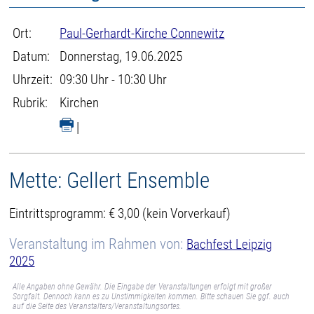
Ort:
Paul-Gerhardt-Kirche Connewitz
Datum:
Donnerstag, 19.06.2025
Uhrzeit:
09:30 Uhr - 10:30 Uhr
Rubrik:
Kirchen
|
Mette: Gellert Ensemble
Eintrittsprogramm: € 3,00 (kein Vorverkauf)
Veranstaltung im Rahmen von:
Bachfest Leipzig
2025
Alle Angaben ohne Gewähr. Die Eingabe der Veranstaltungen erfolgt mit großer
Sorgfalt. Dennoch kann es zu Unstimmigkeiten kommen. Bitte schauen Sie ggf. auch
auf die Seite des Veranstalters/Veranstaltungsortes.