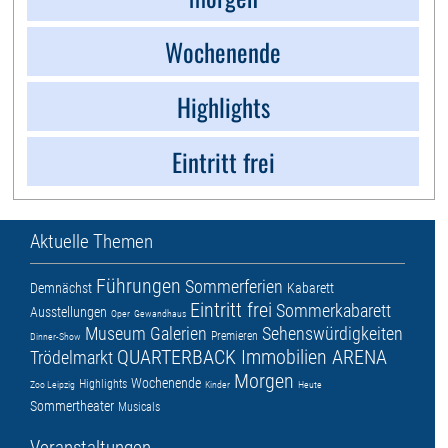
Wochenende
Highlights
Eintritt frei
Aktuelle Themen
Führungen
Sommerferien
Demnächst
Kabarett
Eintritt frei
Sommerkabarett
Ausstellungen
Oper
Gewandhaus
Museum
Galerien
Sehenswürdigkeiten
Premieren
Dinner-Show
QUARTERBACK Immobilien ARENA
Trödelmarkt
Morgen
Wochenende
Highlights
Zoo Leipzig
Kinder
Heute
Sommertheater
Musicals
Veranstaltungen