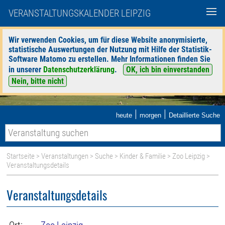
VERANSTALTUNGSKALENDER LEIPZIG
Wir verwenden Cookies, um für diese Website anonymisierte,
statistische Auswertungen der Nutzung mit Hilfe der Statistik-
Software Matomo zu erstellen. Mehr Informationen finden Sie
in unserer
Datenschutzerklärung
.
OK, ich bin einverstanden
Nein, bitte nicht
|
|
heute
morgen
Detaillierte Suche
Startseite
>
Veranstaltungen
>
Suche
>
Kinder & Familie
>
Zoo Leipzig
>
Veranstaltungsdetails
Veranstaltungsdetails