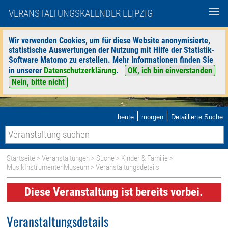
VERANSTALTUNGSKALENDER LEIPZIG
Wir verwenden Cookies, um für diese Website anonymisierte,
statistische Auswertungen der Nutzung mit Hilfe der Statistik-
Software Matomo zu erstellen. Mehr Informationen finden Sie
in unserer
Datenschutzerklärung
.
OK, ich bin einverstanden
Nein, bitte nicht
|
|
heute
morgen
Detaillierte Suche
Startseite
>
Veranstaltungen
>
Suche
>
Kinder & Familie
>
MusikInstrumentenMuseum
> Veranstaltungsdetails
Diese Veranstaltung ist bereits vorbei.
Veranstaltungsdetails