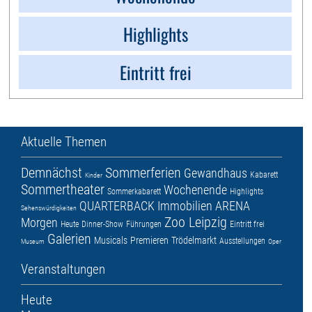
Highlights
Eintritt frei
Aktuelle Themen
Demnächst
Sommerferien
Gewandhaus
Kabarett
Kinder
Sommertheater
Wochenende
Sommerkabarett
Highlights
QUARTERBACK Immobilien ARENA
Sehenswürdigkeiten
Zoo Leipzig
Morgen
Heute
Dinner-Show
Führungen
Eintritt frei
Galerien
Musicals
Premieren
Trödelmarkt
Ausstellungen
Museum
Oper
Veranstaltungen
Heute