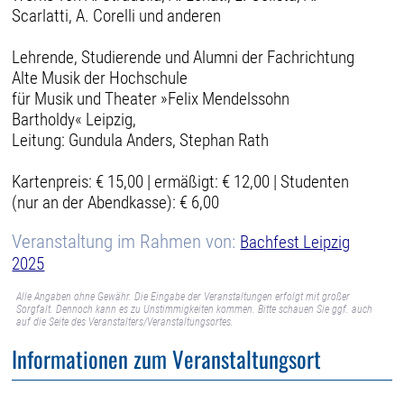
Scarlatti, A. Corelli und anderen
Lehrende, Studierende und Alumni der Fachrichtung
Alte Musik der Hochschule
für Musik und Theater »Felix Mendelssohn
Bartholdy« Leipzig,
Leitung: Gundula Anders, Stephan Rath
Kartenpreis: € 15,00 | ermäßigt: € 12,00 | Studenten
(nur an der Abendkasse): € 6,00
Veranstaltung im Rahmen von:
Bachfest Leipzig
2025
Alle Angaben ohne Gewähr. Die Eingabe der Veranstaltungen erfolgt mit großer
Sorgfalt. Dennoch kann es zu Unstimmigkeiten kommen. Bitte schauen Sie ggf. auch
auf die Seite des Veranstalters/Veranstaltungsortes.
Informationen zum Veranstaltungsort