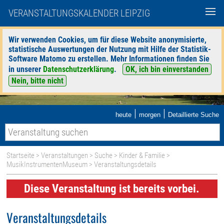
VERANSTALTUNGSKALENDER LEIPZIG
Wir verwenden Cookies, um für diese Website anonymisierte,
statistische Auswertungen der Nutzung mit Hilfe der Statistik-
Software Matomo zu erstellen. Mehr Informationen finden Sie
in unserer
Datenschutzerklärung
.
OK, ich bin einverstanden
Nein, bitte nicht
|
|
heute
morgen
Detaillierte Suche
Startseite
>
Veranstaltungen
>
Suche
>
Kinder & Familie
>
MusikInstrumentenMuseum
> Veranstaltungsdetails
Diese Veranstaltung ist bereits vorbei.
Veranstaltungsdetails