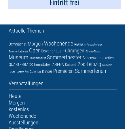
Eintritt frei
Aktuelle Themen
Wochenende
Morgen
Demnächst
Highlights
Ausstellungen
Oper
Führungen
Gewandhaus
Sommerkabarett
Dinner-Show
Museum
Sommertheater
Sehenswürdigkeiten
Trödelmarkt
Zoo Leipzig
QUARTERBACK Immobilien ARENA
Kabarett
Musicals
Sommerferien
Premieren
Kinder
Galerien
Heute
Eintritt frei
Veranstaltungen
Heute
Morgen
kostenlos
Wochenende
Ausstellungen