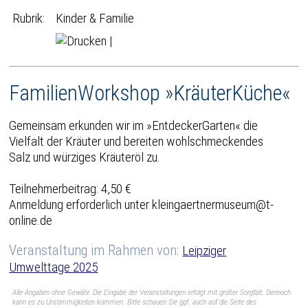
Rubrik:
Kinder & Familie
|
FamilienWorkshop »KräuterKüche«
Gemeinsam erkunden wir im »EntdeckerGarten« die
Vielfalt der Kräuter und bereiten wohlschmeckendes
Salz und würziges Kräuteröl zu.
Teilnehmerbeitrag: 4,50 €
Anmeldung erforderlich unter kleingaertnermuseum@t-
online.de
Veranstaltung im Rahmen von:
Leipziger
Umwelttage 2025
Alle Angaben ohne Gewähr. Die Eingabe der Veranstaltungen erfolgt mit großer Sorgfalt. Dennoch
kann es zu Unstimmigkeiten kommen. Bitte schauen Sie ggf. auch auf die Seite des