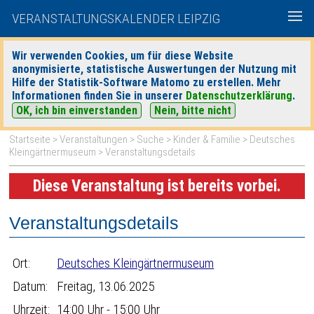
VERANSTALTUNGSKALENDER LEIPZIG
Wir verwenden Cookies, um für diese Website
anonymisierte, statistische Auswertungen der Nutzung mit
|
|
Hilfe der Statistik-Software Matomo zu erstellen. Mehr
heute
morgen
Detaillierte Suche
Informationen finden Sie in unserer
Datenschutzerklärung
.
OK, ich bin einverstanden
Nein, bitte nicht
Startseite
>
Veranstaltungen
>
Suche
>
Kinder & Familie
>
Deutsches
Kleingärtnermuseum
> Veranstaltungsdetails
Diese Veranstaltung ist bereits vorbei.
Veranstaltungsdetails
Ort:
Deutsches Kleingärtnermuseum
Datum:
Freitag, 13.06.2025
Uhrzeit:
14:00 Uhr - 15:00 Uhr