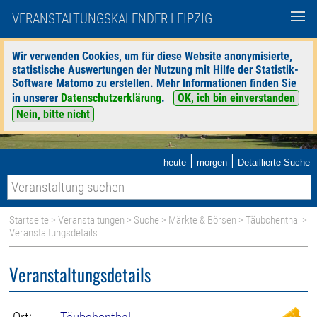
VERANSTALTUNGSKALENDER LEIPZIG
Wir verwenden Cookies, um für diese Website anonymisierte,
statistische Auswertungen der Nutzung mit Hilfe der Statistik-
Software Matomo zu erstellen. Mehr Informationen finden Sie
in unserer
Datenschutzerklärung
.
OK, ich bin einverstanden
Nein, bitte nicht
|
|
heute
morgen
Detaillierte Suche
Startseite
>
Veranstaltungen
>
Suche
>
Märkte & Börsen
>
Täubchenthal
>
Veranstaltungsdetails
Veranstaltungsdetails