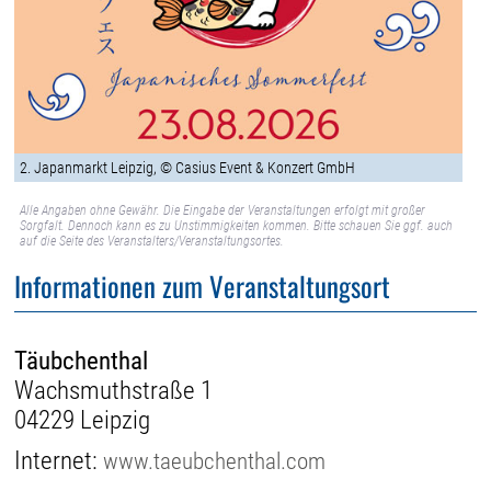
2. Japanmarkt Leipzig, © Casius Event & Konzert GmbH
Alle Angaben ohne Gewähr. Die Eingabe der Veranstaltungen erfolgt mit großer
Sorgfalt. Dennoch kann es zu Unstimmigkeiten kommen. Bitte schauen Sie ggf. auch
auf die Seite des Veranstalters/Veranstaltungsortes.
Informationen zum Veranstaltungsort
Täubchenthal
Wachsmuthstraße 1
04229 Leipzig
Internet:
www.taeubchenthal.com