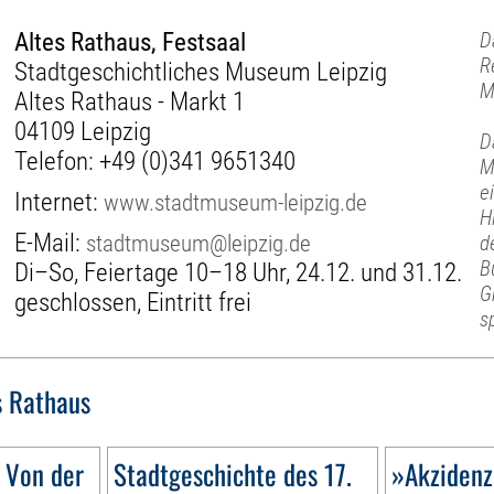
Altes Rathaus, Festsaal
D
R
Stadtgeschichtliches Museum Leipzig
M
Altes Rathaus - Markt 1
04109 Leipzig
D
Telefon:
+49 (0)341 9651340
M
e
Internet:
www.stadtmuseum-leipzig.de
H
E-Mail:
stadtmuseum@leipzig.de
d
B
Di–So, Feiertage 10–18 Uhr, 24.12. und 31.12.
G
geschlossen, Eintritt frei
s
s Rathaus
 Von der
Stadtgeschichte des 17.
»Akzidenz