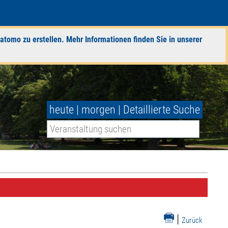
atomo zu erstellen. Mehr Informationen finden Sie in unserer
heute
|
morgen
|
Detaillierte Suche
|
Zurück