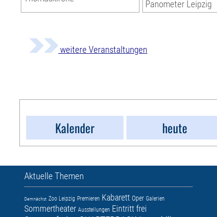
Panometer Leipzig
weitere Veranstaltungen
Kalender
heute
Aktuelle Themen
Kabarett
Oper
Zoo Leipzig
Premieren
Galerien
Demnächst
Sommertheater
Eintritt frei
Ausstellungen