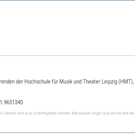
renden der Hochschule für Musik und Theater Leipzig (HMT), 
41.9651340
lt. Dennoch kann es zu Unstimmigkeiten kommen. Bitte schauen Sie ggf. auch auf die Seite des 