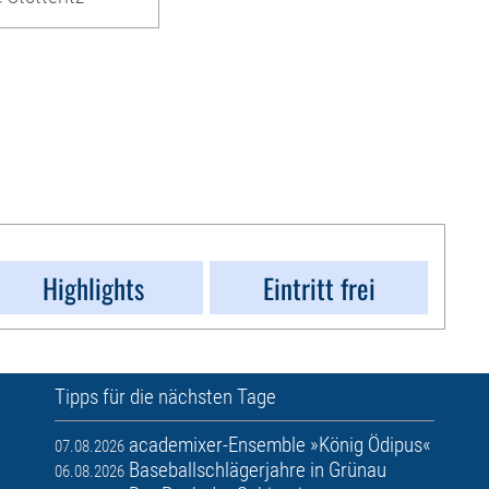
Highlights
Eintritt frei
Tipps für die nächsten Tage
academixer-Ensemble »König Ödipus«
07.08.2026
Baseballschlägerjahre in Grünau
06.08.2026