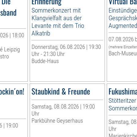
 Die
Erinnerung
Virtual B
esband
Sommerkonzert mit
Einstündig
Klangvielfalt aus der
Gesprächsk
Levante mit dem Trio
Augmented 
Alkatrib
026 | 18:00
07.08.2026 b
Donnerstag, 06.08.2026 | 19:30
(mehrere Einzelte
té Leipzig
Bach-Museu
Uhr - 21:30 Uhr
stro
Budde-Haus
ockin´on!
Staubkind & Freunde
Fukushima
Stötteritzer
Samstag, 08.08.2026 | 19:00
Sommerkon
Uhr
Parkbühne Geyserhaus
Samstag, 08.
 | 19:00
Uhr
Marienkirche