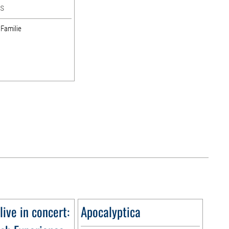
s
 Familie
live in concert:
Apocalyptica