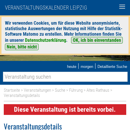
VERANSTALTUNGSKALENDER LEIPZIG
Wir verwenden Cookies, um für diese Website anonymisierte,
statistische Auswertungen der Nutzung mit Hilfe der Statistik-
Software Matomo zu erstellen. Mehr Informationen finden Sie
in unserer
Datenschutzerklärung
.
OK, ich bin einverstanden
Nein, bitte nicht
|
|
heute
morgen
Detaillierte Suche
Startseite
>
Veranstaltungen
>
Suche
>
Führung
>
Altes Rathaus
>
Veranstaltungsdetails
Diese Veranstaltung ist bereits vorbei.
Veranstaltungsdetails