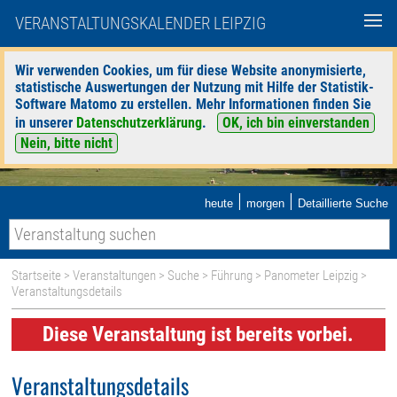
VERANSTALTUNGSKALENDER LEIPZIG
Wir verwenden Cookies, um für diese Website anonymisierte,
statistische Auswertungen der Nutzung mit Hilfe der Statistik-
Software Matomo zu erstellen. Mehr Informationen finden Sie
in unserer
Datenschutzerklärung
.
OK, ich bin einverstanden
Nein, bitte nicht
|
|
heute
morgen
Detaillierte Suche
Startseite
>
Veranstaltungen
>
Suche
>
Führung
>
Panometer Leipzig
>
Veranstaltungsdetails
Diese Veranstaltung ist bereits vorbei.
Veranstaltungsdetails