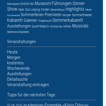
Museum
Führungen
Dinner-
Eintritt frei
Demnächst
Show
Highlights
Oper
Zoo Leipzig
Kinder
Gewandhaus
Heute
Sommerferien
Premieren
Sommertheater
Morgen
Wochenende
Kabarett
Sommerkabarett
Galerien
Trödelmarkt
Musicals
Ausstellungen
QUARTERBACK Immobilien ARENA
Sehenswürdigkeiten
Veranstaltungen
Heute
Morgen
kostenlos
Wochenende
Ausstellungen
Detailsuche
Veranstaltung eintragen
Tipps für die nächsten Tage
academixer-Ensemble »König Ödipus«
07.08.2026